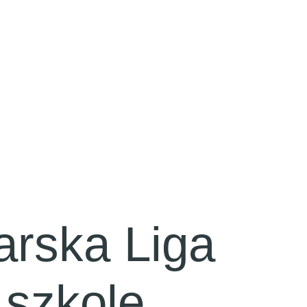
arska Liga
 szkole