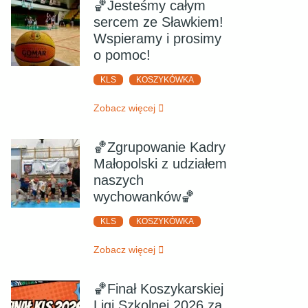
🏀Jesteśmy całym
sercem ze Sławkiem!
Wspieramy i prosimy
o pomoc!
KLS
KOSZYKÓWKA
Zobacz więcej
🏀Zgrupowanie Kadry
Małopolski z udziałem
naszych
wychowanków🏀
KLS
KOSZYKÓWKA
Zobacz więcej
🏀Finał Koszykarskiej
Ligi Szkolnej 2026 za