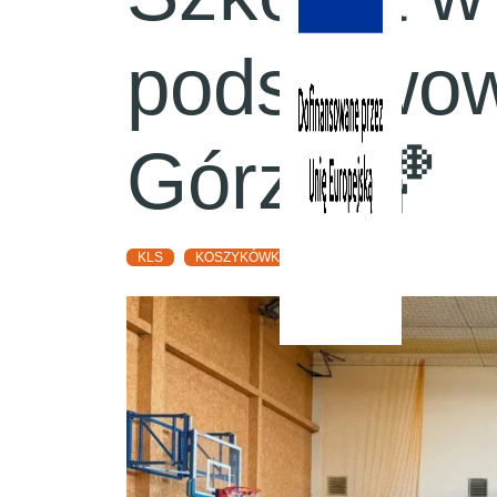
podstawow
Górze 🏀
KLS
KOSZYKÓWKA