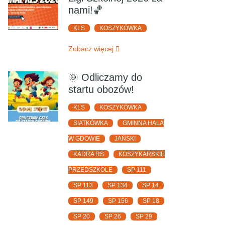
nami!🏀
KLS
KOSZYKÓWKA
Zobacz więcej
🌞 Odliczamy do
startu obozów!
KLS
KOSZYKÓWKA
SIATKÓWKA
GMINNA HALA
W GDOWIE
JAŃSKI
KADRA RS
KOSZYKARSKIE
PRZEDSZKOLE
SP 111
SP 113
SP 134
SP 14
SP 149
SP 156
SP 18
SP 20
SP 26
SP 29