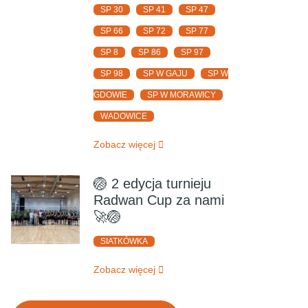
SP 30
SP 41
SP 47
SP 66
SP 72
SP 77
SP 8
SP 86
SP 97
SP 98
SP W GAJU
SP W
GDOWIE
SP W MORAWICY
WADOWICE
Zobacz więcej
🏐 2 edycja turnieju
Radwan Cup za nami
🚀🏐
SIATKÓWKA
Zobacz więcej