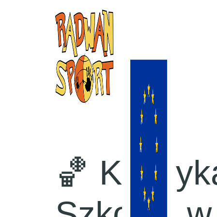
🏀 Koszyk
Szkolna w