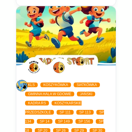
KLS
KOSZYKÓWKA
SIATKÓWKA
GMINNA HALA W GDOWIE
JAŃSKI
KADRA RS
KOSZYKARSKIE
PRZEDSZKOLE
SP 111
SP 113
SP
134
SP 14
SP 149
SP 156
SP
18
SP 20
SP 26
SP 29
SP 30