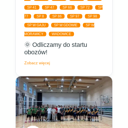
SP 41
SP 47
SP 66
SP 72
SP
77
SP 8
SP 86
SP 97
SP 98
SP W GAJU
SP W GDOWIE
SP W
MORAWICY
WADOWICE
🌞 Odliczamy do startu
obozów!
Zobacz więcej