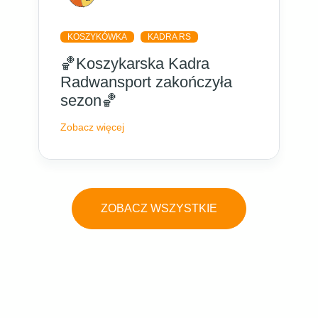
KOSZYKÓWKA
KADRA RS
🏀Koszykarska Kadra
Radwansport zakończyła
sezon🏀
Zobacz więcej
ZOBACZ WSZYSTKIE