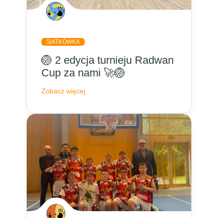
SIATKÓWKA
🏐 2 edycja turnieju Radwan
Cup za nami 🚀🏐
Zobacz więcej