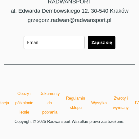
RADWANSPORT
al. Edwarda Dembowskiego 12, 30-540 Kraków
grzegorz.radwan@radwansport.pl
Zapisz się
Obozy i
Dokumenty
Regulamin
Zwroty i
tacja
półkolonie
do
Wysyłka
F
sklepu
wymiany
letnie
pobrania
Copyright © 2026 Radwansport Wszelkie prawa zastrzeżone.