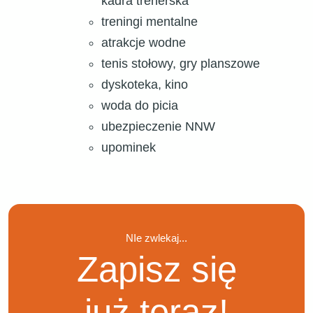
kadra trenerska
treningi mentalne
atrakcje wodne
tenis stołowy, gry planszowe
dyskoteka, kino
woda do picia
ubezpieczenie NNW
upominek
NIe zwlekaj...
Zapisz się
już teraz!