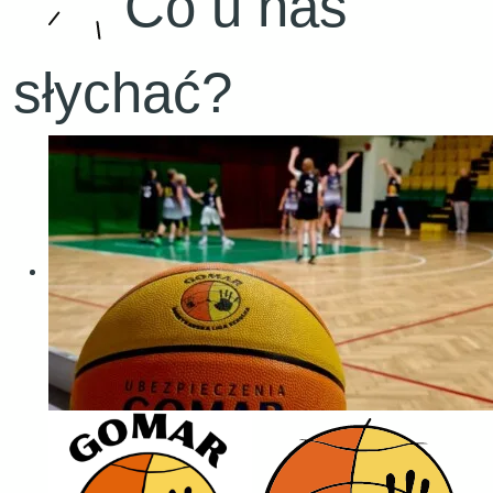
Co u nas
słychać?