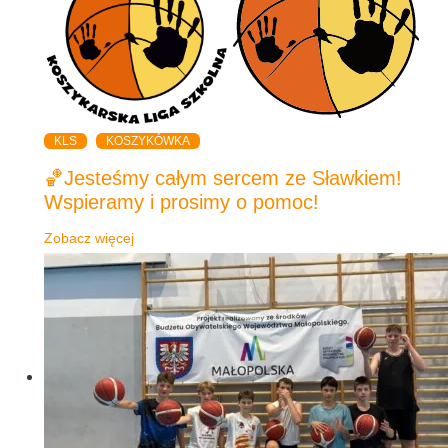
KLS
KOSZYKÓWKA
🏀Jesteśmy całym sercem ze Sławkiem!
Wspieramy i prosimy o pomoc!
Zobacz więcej