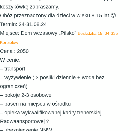
koszykówkę zapraszamy.
Obóz przeznaczony dla dzieci w wieku 8-15 lat 🙂
Termin
: 24-31.08.24
Miejsce
: Dom wczasowy „Pilsko”
Beskidzka 15, 34-335
Korbielów
Cena
: 2050
W cenie
:
– transport
– wyżywienie ( 3 posiłki dziennie + woda bez
ograniczeń)
– pokoje 2-3 osobowe
– basen na miejscu w ośrodku
– opieka wykwalifikowanej kadry trenerskiej
Radwaansportowej ?
– ubezpieczenie NNW