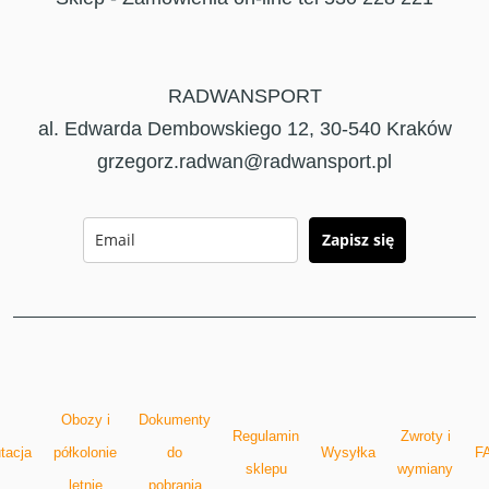
RADWANSPORT
al. Edwarda Dembowskiego 12, 30-540 Kraków
grzegorz.radwan@radwansport.pl
Zapisz się
Obozy i
Dokumenty
Regulamin
Zwroty i
tacja
półkolonie
do
Wysyłka
F
sklepu
wymiany
letnie
pobrania