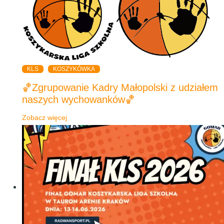
KLS
KOSZYKÓWKA
🏀Zgrupowanie Kadry Małopolski z udziałem
naszych wychowanków🏀
Zobacz więcej