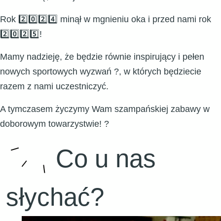
Rok 2️⃣0️⃣2️⃣4️⃣ minął w mgnieniu oka i przed nami rok
2️⃣0️⃣2️⃣5️⃣!
Mamy nadzieję, że będzie równie inspirujący i pełen
nowych sportowych wyzwań ?, w których będziecie
razem z nami uczestniczyć.
A tymczasem życzymy Wam szampańskiej zabawy w
doborowym towarzystwie! ?
Co u nas
słychać?