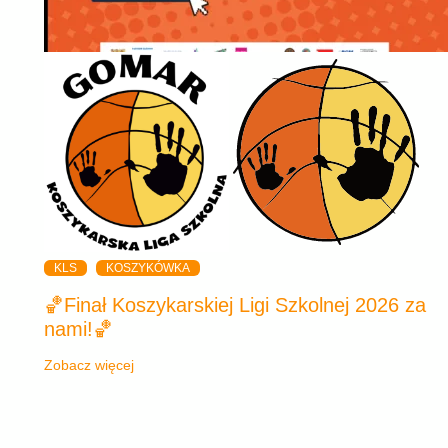
KLS
KOSZYKÓWKA
🏀Finał Koszykarskiej Ligi Szkolnej 2026 za
nami!🏀
Zobacz więcej