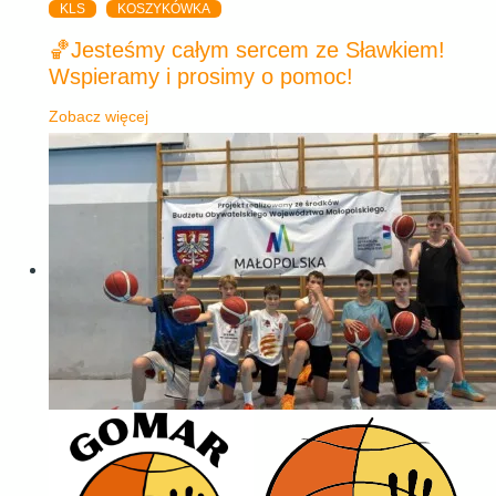
KLS
KOSZYKÓWKA
🏀Jesteśmy całym sercem ze Sławkiem!
Wspieramy i prosimy o pomoc!
Zobacz więcej