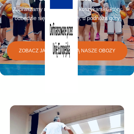
Zapraszamy na nasz camp koszykarski, który
odbędzie się w Korbielowie, u podnóża góry
Pilsko.
ZOBACZ JAK WYGLĄDAJĄ NASZE OBOZY