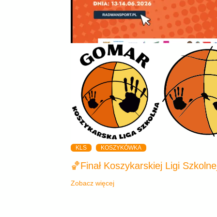
KLS
KOSZYKÓWKA
🏀Finał Koszykarskiej Ligi Szkoln
Zobacz więcej