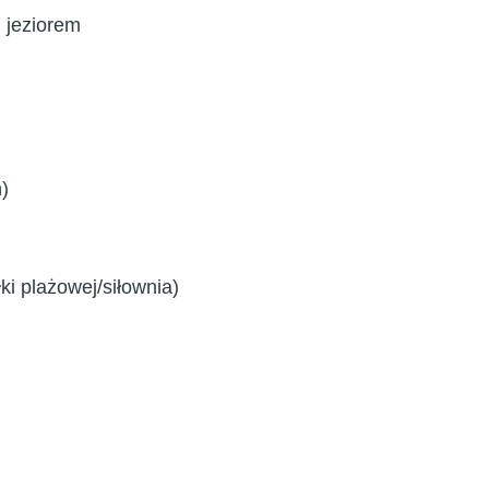
 jeziorem
)
łki plażowej/siłownia)