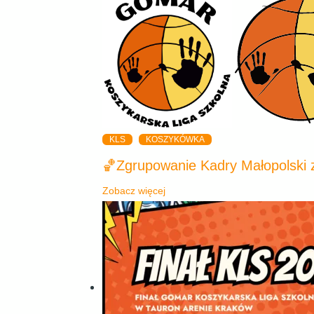
KLS
KOSZYKÓWKA
🏀Zgrupowanie Kadry Małopolski
Zobacz więcej