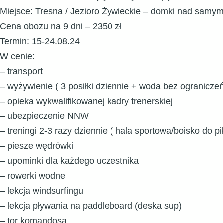
Miejsce
: Tresna / Jezioro Żywieckie – domki nad samym
Cena
obozu na 9 dni – 2350 zł
Termin
: 15-24.08.24
W cenie:
– transport
– wyżywienie ( 3 posiłki dziennie + woda bez ograniczeń
– opieka wykwalifikowanej kadry trenerskiej
– ubezpieczenie NNW
– treningi 2-3 razy dziennie ( hala sportowa/boisko do pi
– piesze wędrówki
– upominki dla każdego uczestnika
– rowerki wodne
– lekcja windsurfingu
– lekcja pływania na paddleboard (deska sup)
– tor komandosa