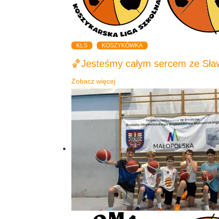
KLS
KOSZYKÓWKA
🏀Jesteśmy całym sercem ze Sła
Zobacz więcej