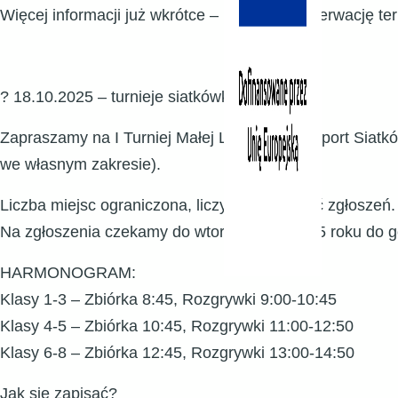
Więcej informacji już wkrótce – prosimy o rezerwację te
?
18.10.2025
–
turnieje siatkówki
Zapraszamy na I Turniej Małej Ligi Radwan Sport Siatkó
we własnym zakresie).
Liczba miejsc ograniczona, liczy się kolejność zgłoszeń.
Na zgłoszenia czekamy do wtorku 14.10.2025 roku do g
HARMONOGRAM:
Klasy 1-3 – Zbiórka 8:45, Rozgrywki 9:00-10:45
Klasy 4-5 – Zbiórka 10:45, Rozgrywki 11:00-12:50
Klasy 6-8 – Zbiórka 12:45, Rozgrywki 13:00-14:50
Jak się zapisać?