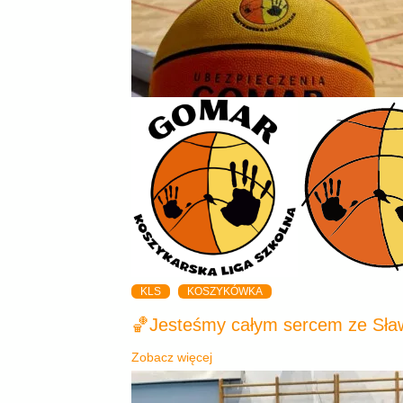
KLS
KOSZYKÓWKA
🏀Jesteśmy całym sercem ze Sła
Zobacz więcej