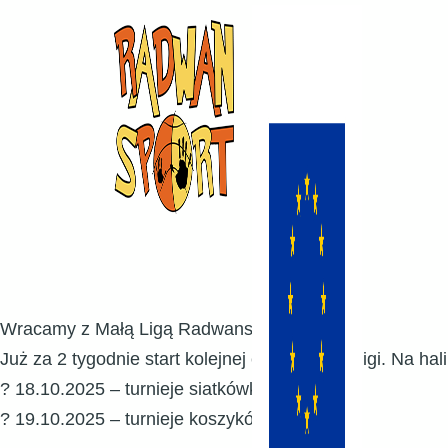
Wracamy z Małą Ligą Radwansportową!
Już za 2 tygodnie start kolejnej edycji naszej ligi. Na hal
?
18.10.2025
– turnieje siatkówki
?
19.10.2025
– turnieje koszykówki