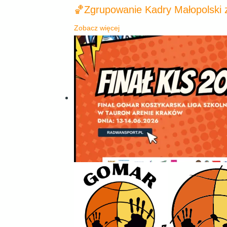
🏀Zgrupowanie Kadry Małopolski
Zobacz więcej