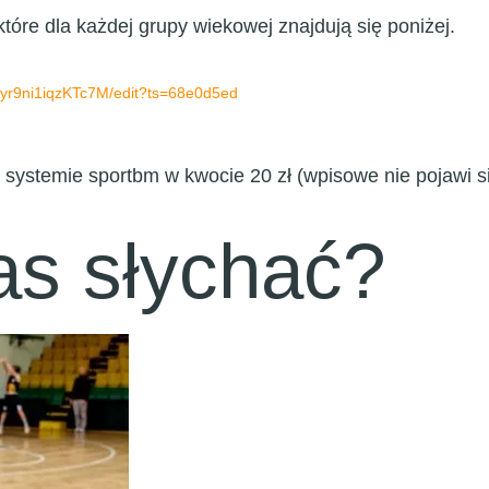
tóre dla każdej grupy wiekowej znajdują się poniżej.
yr9ni1iqzKTc7M/edit?ts=
68e0d5ed
 systemie sportbm w kwocie 20 zł (wpisowe nie pojawi 
as słychać?