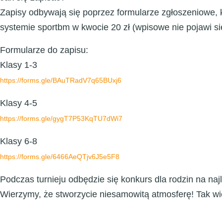
Zapisy odbywają się poprzez formularze zgłoszeniowe, k
systemie sportbm w kwocie 20 zł (wpisowe nie pojawi s
Formularze do zapisu:
Klasy 1-3
https://forms.gle/
BAuTRadV7q65BUxj6
Klasy 4-5
https://forms.gle/
gygT7P53KqTU7dWi7
Klasy 6-8
https://forms.gle/
6466AeQTjv6J5e5F8
Podczas turnieju odbędzie się konkurs dla rodzin na 
Wierzymy, że stworzycie niesamowitą atmosferę! Tak