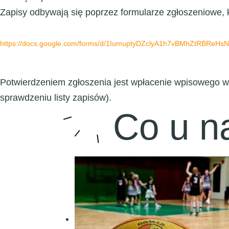
Zapisy odbywają się poprzez formularze zgłoszeniowe, k
https://docs.google.com/forms/
d/
1IumuptyDZclyA1h7vBMhZtRBReHsN
Potwierdzeniem zgłoszenia jest wpłacenie wpisowego w
sprawdzeniu listy zapisów).
Co u n