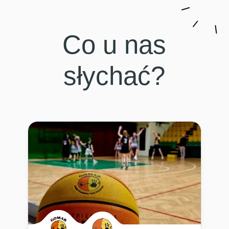
Co u nas
słychać?