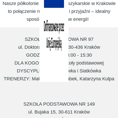
Nasze półkolonie siatkarsko-koszykarskie w Krakowie
to połączenie ruchu, zabawy i przyjaźni – idealny
sposób na ferie pełne energii!
SZKOŁA PODSTAWOWA NR 97
ul. Doktora Judyma 10, 30-436 Kraków
GODZINY ZAJĘĆ
: 8:00 - 15:30
DLA KOGO
: klasy 1-8 szkoły podstawowej
DYSCYPLINA
: Koszykówka i Siatkówka
TRENERZY
: Maksymilian Jakubek, Katarzyna Kulpa
SZKOŁA PODSTAWOWA NR 149
ul. Bujaka 15, 30-611 Kraków