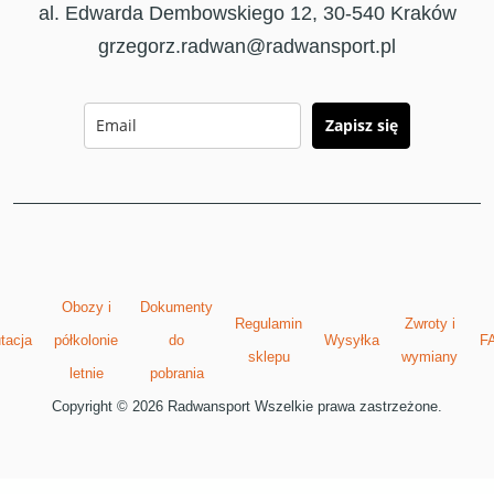
al. Edwarda Dembowskiego 12, 30-540 Kraków
grzegorz.radwan@radwansport.pl
Zapisz się
Obozy i
Dokumenty
Regulamin
Zwroty i
tacja
półkolonie
do
Wysyłka
F
sklepu
wymiany
letnie
pobrania
Copyright © 2026 Radwansport Wszelkie prawa zastrzeżone.