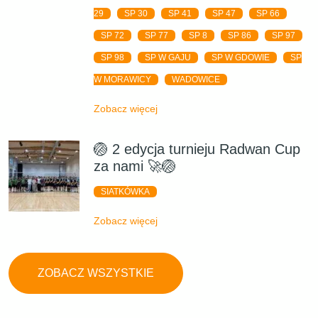
29
SP 30
SP 41
SP 47
SP 66
SP 72
SP 77
SP 8
SP 86
SP 97
SP 98
SP W GAJU
SP W GDOWIE
SP
W MORAWICY
WADOWICE
Zobacz więcej
🏐 2 edycja turnieju Radwan Cup
za nami 🚀🏐
SIATKÓWKA
Zobacz więcej
ZOBACZ WSZYSTKIE