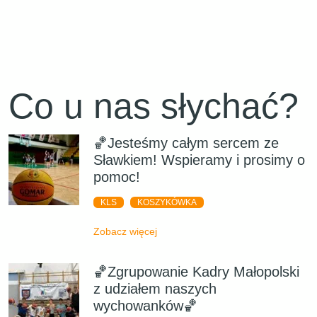
Co u nas słychać?
🏀Jesteśmy całym sercem ze
Sławkiem! Wspieramy i prosimy o
pomoc!
KLS
KOSZYKÓWKA
Zobacz więcej
🏀Zgrupowanie Kadry Małopolski
z udziałem naszych
wychowanków🏀