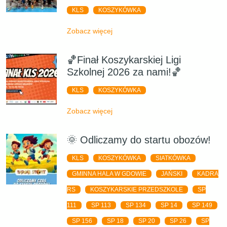
KLS
KOSZYKÓWKA
Zobacz więcej
🏀Finał Koszykarskiej Ligi
Szkolnej 2026 za nami!🏀
KLS
KOSZYKÓWKA
Zobacz więcej
🌞 Odliczamy do startu obozów!
KLS
KOSZYKÓWKA
SIATKÓWKA
GMINNA HALA W GDOWIE
JAŃSKI
KADRA
RS
KOSZYKARSKIE PRZEDSZKOLE
SP
111
SP 113
SP 134
SP 14
SP 149
SP 156
SP 18
SP 20
SP 26
SP