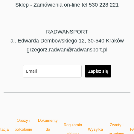
Sklep - Zamówienia on-line tel 530 228 221
RADWANSPORT
al. Edwarda Dembowskiego 12, 30-540 Kraków
grzegorz.radwan@radwansport.pl
Zapisz się
Obozy i
Dokumenty
Regulamin
Zwroty i
tacja
półkolonie
do
Wysyłka
F
sklepu
wymiany