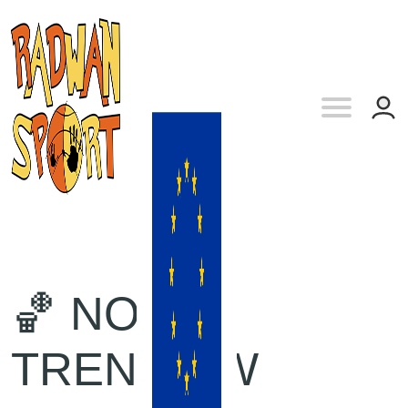
🏀 NOWY
TRENER W