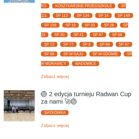
RS
KOSZYKARSKIE PRZEDSZKOLE
SP
111
SP 113
SP 134
SP 14
SP 149
SP 156
SP 18
SP 20
SP 26
SP
29
SP 30
SP 41
SP 47
SP 66
SP 72
SP 77
SP 8
SP 86
SP 97
SP 98
SP W GAJU
SP W GDOWIE
SP
W MORAWICY
WADOWICE
Zobacz więcej
🏐 2 edycja turnieju Radwan Cup
za nami 🚀🏐
SIATKÓWKA
Zobacz więcej