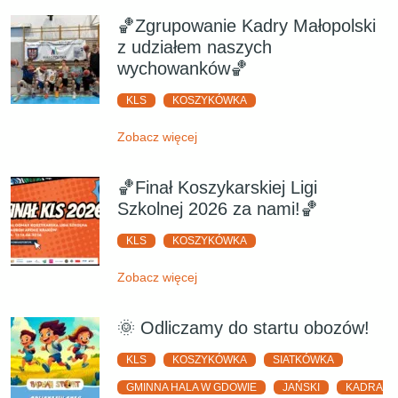
🏀Zgrupowanie Kadry Małopolski
z udziałem naszych
wychowanków🏀
KLS
KOSZYKÓWKA
Zobacz więcej
🏀Finał Koszykarskiej Ligi
Szkolnej 2026 za nami!🏀
KLS
KOSZYKÓWKA
Zobacz więcej
🌞 Odliczamy do startu obozów!
KLS
KOSZYKÓWKA
SIATKÓWKA
GMINNA HALA W GDOWIE
JAŃSKI
KADRA