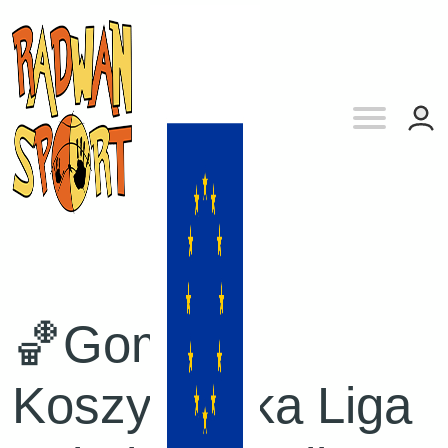
🏀Gomar
Koszykarska Liga