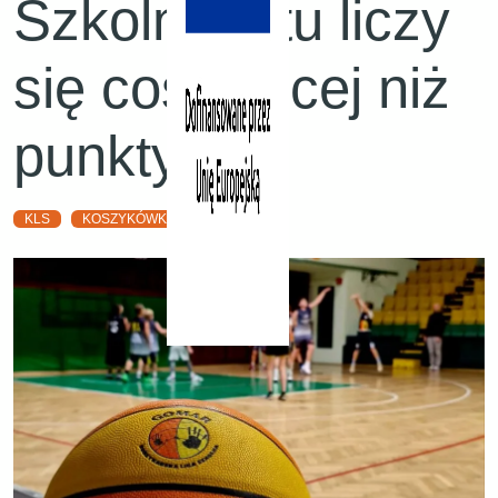
Szkolna – tu liczy
się coś więcej niż
punkty! 🏀
KLS
KOSZYKÓWKA