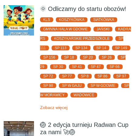
🌞 Odliczamy do startu obozów!
KLS
KOSZYKÓWKA
SIATKÓWKA
GMINNA HALA W GDOWIE
JAŃSKI
KADRA
RS
KOSZYKARSKIE PRZEDSZKOLE
SP
111
SP 113
SP 134
SP 14
SP 149
SP 156
SP 18
SP 20
SP 26
SP
29
SP 30
SP 41
SP 47
SP 66
SP 72
SP 77
SP 8
SP 86
SP 97
SP 98
SP W GAJU
SP W GDOWIE
SP
W MORAWICY
WADOWICE
Zobacz więcej
🏐 2 edycja turnieju Radwan Cup
za nami 🚀🏐