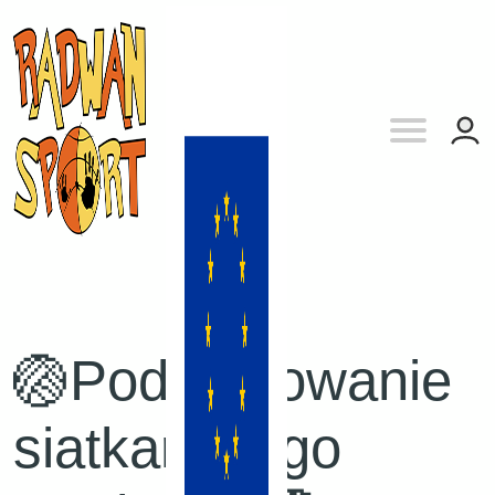
🏐Podsumowanie
siatkarskiego