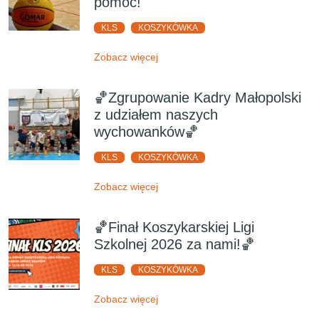
pomoc!
KLS
KOSZYKÓWKA
Zobacz więcej
🏀Zgrupowanie Kadry Małopolski
z udziałem naszych
wychowanków🏀
KLS
KOSZYKÓWKA
Zobacz więcej
🏀Finał Koszykarskiej Ligi
Szkolnej 2026 za nami!🏀
KLS
KOSZYKÓWKA
Zobacz więcej