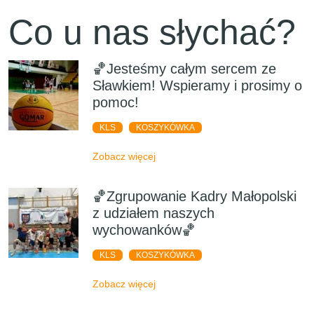
Co u nas słychać?
🏀Jesteśmy całym sercem ze
Sławkiem! Wspieramy i prosimy o
pomoc!
KLS
KOSZYKÓWKA
Zobacz więcej
🏀Zgrupowanie Kadry Małopolski
z udziałem naszych
wychowanków🏀
KLS
KOSZYKÓWKA
Zobacz więcej