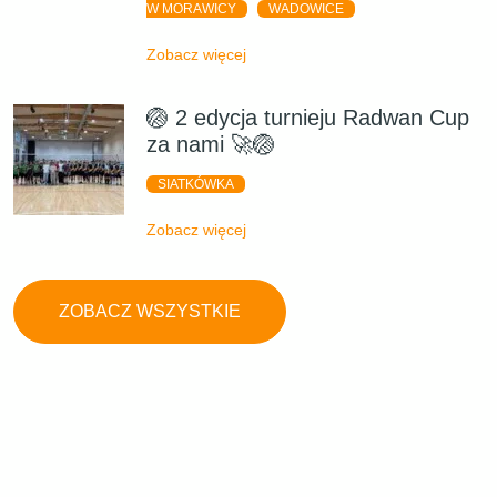
W MORAWICY
WADOWICE
Zobacz więcej
🏐 2 edycja turnieju Radwan Cup
za nami 🚀🏐
SIATKÓWKA
Zobacz więcej
ZOBACZ WSZYSTKIE