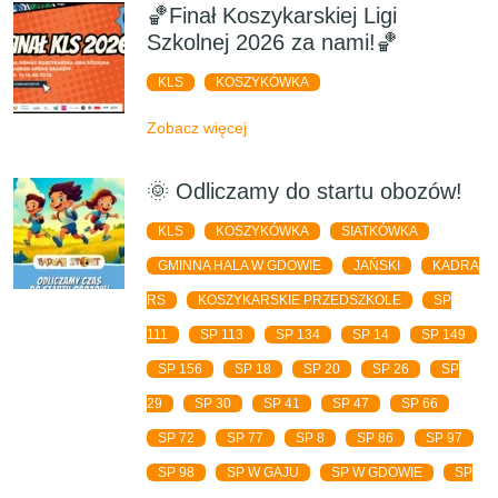
🏀Finał Koszykarskiej Ligi
Szkolnej 2026 za nami!🏀
KLS
KOSZYKÓWKA
Zobacz więcej
🌞 Odliczamy do startu obozów!
KLS
KOSZYKÓWKA
SIATKÓWKA
GMINNA HALA W GDOWIE
JAŃSKI
KADRA
RS
KOSZYKARSKIE PRZEDSZKOLE
SP
111
SP 113
SP 134
SP 14
SP 149
SP 156
SP 18
SP 20
SP 26
SP
29
SP 30
SP 41
SP 47
SP 66
SP 72
SP 77
SP 8
SP 86
SP 97
SP 98
SP W GAJU
SP W GDOWIE
SP