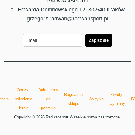
RADWANSPORT
al. Edwarda Dembowskiego 12, 30-540 Kraków
grzegorz.radwan@radwansport.pl
Zapisz się
Obozy i
Dokumenty
Regulamin
Zwroty i
tacja
półkolonie
do
Wysyłka
F
sklepu
wymiany
letnie
pobrania
Copyright © 2026 Radwansport Wszelkie prawa zastrzeżone.