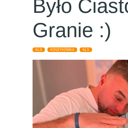
Było Ciasto
Granie :)
KLS
KOSZYKÓWKA
KLS