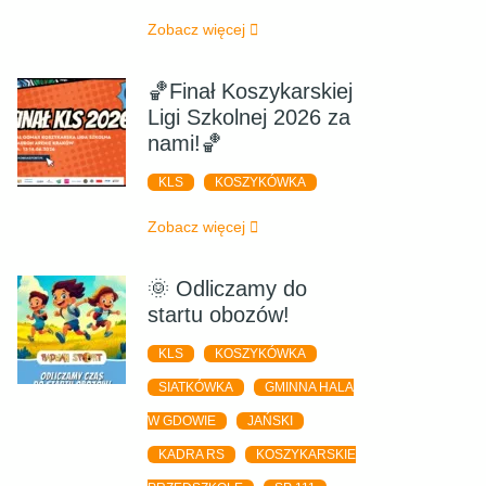
Zobacz więcej
🏀Finał Koszykarskiej
Ligi Szkolnej 2026 za
nami!🏀
KLS
KOSZYKÓWKA
Zobacz więcej
🌞 Odliczamy do
startu obozów!
KLS
KOSZYKÓWKA
SIATKÓWKA
GMINNA HALA
W GDOWIE
JAŃSKI
KADRA RS
KOSZYKARSKIE