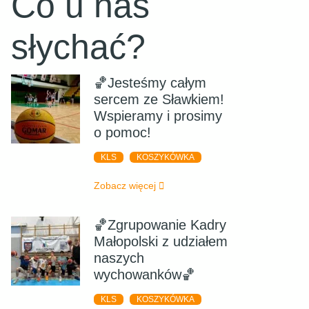
Co u nas
słychać?
🏀Jesteśmy całym
sercem ze Sławkiem!
Wspieramy i prosimy
o pomoc!
KLS
KOSZYKÓWKA
Zobacz więcej
🏀Zgrupowanie Kadry
Małopolski z udziałem
naszych
wychowanków🏀
KLS
KOSZYKÓWKA