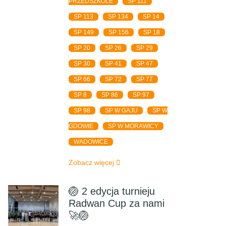
PRZEDSZKOLE
SP 111
SP 113
SP 134
SP 14
SP 149
SP 156
SP 18
SP 20
SP 26
SP 29
SP 30
SP 41
SP 47
SP 66
SP 72
SP 77
SP 8
SP 86
SP 97
SP 98
SP W GAJU
SP W
GDOWIE
SP W MORAWICY
WADOWICE
Zobacz więcej
🏐 2 edycja turnieju
Radwan Cup za nami
🚀🏐