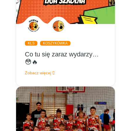
KLS
KOSZYKÓWKA
Co tu się zaraz wydarzy…
😳🔥
Zobacz więcej