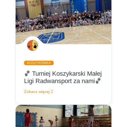
KOSZYKÓWKA
🏀 Turniej Koszykarski Małej
Ligi Radwansport za nami🏀
Zobacz więcej