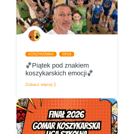
KOSZYKÓWKA
SP29
🏀Piątek pod znakiem
koszykarskich emocji🏀
Zobacz więcej