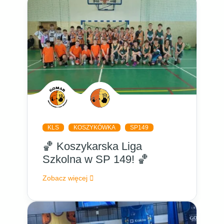
KLS
KOSZYKÓWKA
SP149
🏀 Koszykarska Liga
Szkolna w SP 149! 🏀
Zobacz więcej