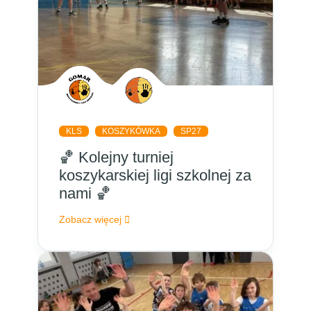
KLS
KOSZYKÓWKA
SP27
🏀 Kolejny turniej
koszykarskiej ligi szkolnej za
nami 🏀
Zobacz więcej