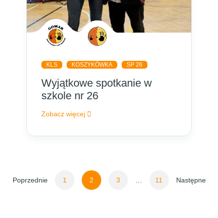
KLS
KOSZYKÓWKA
SP 26
Wyjątkowe spotkanie w
szkole nr 26
Zobacz więcej
Stronicowanie
Poprzednie
1
2
3
…
11
Następne
wpisów