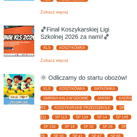
Zobacz więcej
🏀Finał Koszykarskiej Ligi
Szkolnej 2026 za nami!🏀
KLS
KOSZYKÓWKA
Zobacz więcej
🌞 Odliczamy do startu obozów!
KLS
KOSZYKÓWKA
SIATKÓWKA
GMINNA HALA W GDOWIE
JAŃSKI
KADRA
RS
KOSZYKARSKIE PRZEDSZKOLE
SP
111
SP 113
SP 134
SP 14
SP 149
SP 156
SP 18
SP 20
SP 26
SP
29
SP 30
SP 41
SP 47
SP 66