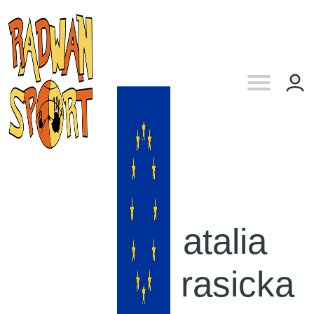
Natalia
Krasicka