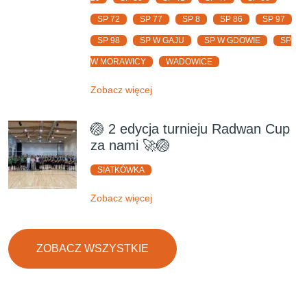
SP 72
SP 77
SP 8
SP 86
SP 97
SP 98
SP W GAJU
SP W GDOWIE
SP
W MORAWICY
WADOWICE
Zobacz więcej
🏐 2 edycja turnieju Radwan Cup
za nami 🚀🏐
SIATKÓWKA
Zobacz więcej
ZOBACZ WSZYSTKIE