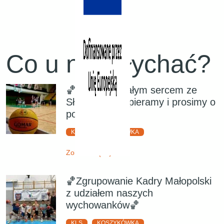
Co u nas słychać?
🏀Jesteśmy całym sercem ze
Sławkiem! Wspieramy i prosimy o
pomoc!
KLS
KOSZYKÓWKA
Zobacz więcej
🏀Zgrupowanie Kadry Małopolski
z udziałem naszych
wychowanków🏀
KLS
KOSZYKÓWKA