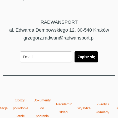
RADWANSPORT
al. Edwarda Dembowskiego 12, 30-540 Kraków
grzegorz.radwan@radwansport.pl
Zapisz się
Obozy i
Dokumenty
Regulamin
Zwroty i
tacja
półkolonie
do
Wysyłka
F
sklepu
wymiany
letnie
pobrania