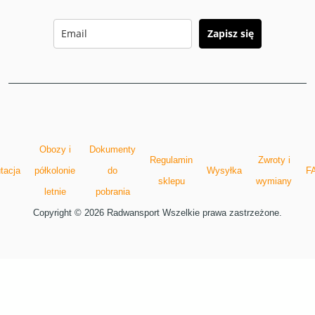
Zapisz się
Obozy i
Dokumenty
Regulamin
Zwroty i
tacja
półkolonie
do
Wysyłka
F
sklepu
wymiany
letnie
pobrania
Copyright © 2026 Radwansport Wszelkie prawa zastrzeżone.