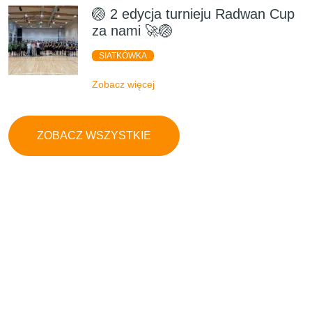
🏐 2 edycja turnieju Radwan Cup
za nami 🚀🏐
SIATKÓWKA
Zobacz więcej
ZOBACZ WSZYSTKIE