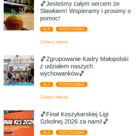
🏀Jesteśmy całym sercem ze
Sławkiem! Wspieramy i prosimy o
pomoc!
KLS
KOSZYKÓWKA
Zobacz więcej
🏀Zgrupowanie Kadry Małopolski
z udziałem naszych
wychowanków🏀
KLS
KOSZYKÓWKA
Zobacz więcej
🏀Finał Koszykarskiej Ligi
Szkolnej 2026 za nami!🏀
KLS
KOSZYKÓWKA