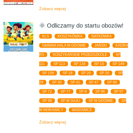
Zobacz więcej
🌞 Odliczamy do startu obozów!
KLS
KOSZYKÓWKA
SIATKÓWKA
GMINNA HALA W GDOWIE
JAŃSKI
KADRA
RS
KOSZYKARSKIE PRZEDSZKOLE
SP
111
SP 113
SP 134
SP 14
SP 149
SP 156
SP 18
SP 20
SP 26
SP
29
SP 30
SP 41
SP 47
SP 66
SP 72
SP 77
SP 8
SP 86
SP 97
SP 98
SP W GAJU
SP W GDOWIE
SP
W MORAWICY
WADOWICE
Zobacz więcej