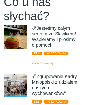
Co u nas
słychać?
🏀Jesteśmy całym
sercem ze Sławkiem!
Wspieramy i prosimy
o pomoc!
KLS
KOSZYKÓWKA
Zobacz więcej
🏀Zgrupowanie Kadry
Małopolski z udziałem
naszych
wychowanków🏀
KLS
KOSZYKÓWKA