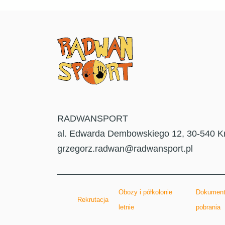
RADWANSPORT
al. Edwarda Dembowskiego 12, 30-540 K
grzegorz.radwan@radwansport.pl
Obozy i półkolonie
Dokument
Rekrutacja
letnie
pobrania