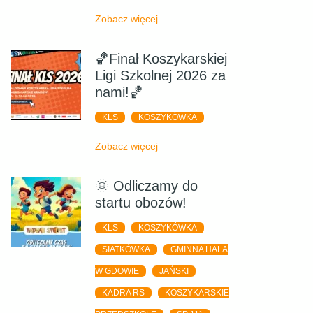
Zobacz więcej
🏀Finał Koszykarskiej
Ligi Szkolnej 2026 za
nami!🏀
KLS
KOSZYKÓWKA
Zobacz więcej
🌞 Odliczamy do
startu obozów!
KLS
KOSZYKÓWKA
SIATKÓWKA
GMINNA HALA
W GDOWIE
JAŃSKI
KADRA RS
KOSZYKARSKIE