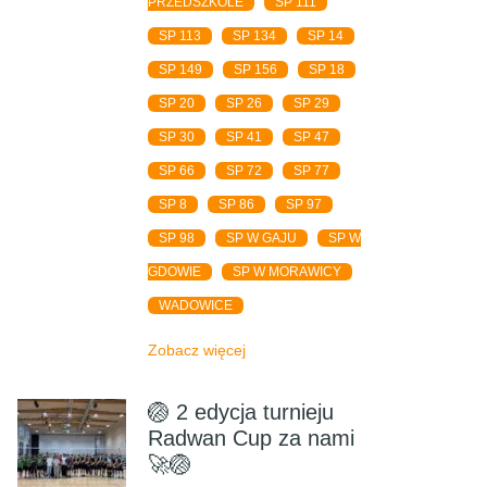
PRZEDSZKOLE
SP 111
SP 113
SP 134
SP 14
SP 149
SP 156
SP 18
SP 20
SP 26
SP 29
SP 30
SP 41
SP 47
SP 66
SP 72
SP 77
SP 8
SP 86
SP 97
SP 98
SP W GAJU
SP W
GDOWIE
SP W MORAWICY
WADOWICE
Zobacz więcej
🏐 2 edycja turnieju
Radwan Cup za nami
🚀🏐