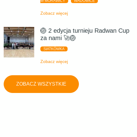
W MORAWICY
WADOWICE
Zobacz więcej
🏐 2 edycja turnieju Radwan Cup
za nami 🚀🏐
SIATKÓWKA
Zobacz więcej
ZOBACZ WSZYSTKIE