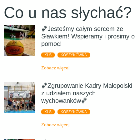
Co u nas słychać?
🏀Jesteśmy całym sercem ze
Sławkiem! Wspieramy i prosimy o
pomoc!
KLS
KOSZYKÓWKA
Zobacz więcej
🏀Zgrupowanie Kadry Małopolski
z udziałem naszych
wychowanków🏀
KLS
KOSZYKÓWKA
Zobacz więcej