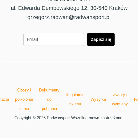
al. Edwarda Dembowskiego 12, 30-540 Kraków
grzegorz.radwan@radwansport.pl
Zapisz się
Obozy i
Dokumenty
Regulamin
Zwroty i
tacja
półkolonie
do
Wysyłka
F
sklepu
wymiany
letnie
pobrania
Copyright © 2026 Radwansport Wszelkie prawa zastrzeżone.