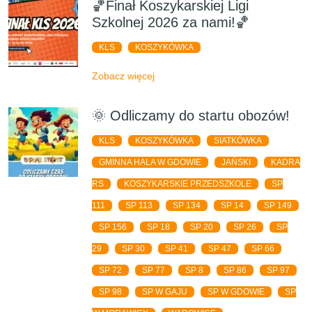
🏀Finał Koszykarskiej Ligi
Szkolnej 2026 za nami!🏀
KLS
KOSZYKÓWKA
Zobacz więcej
🌞 Odliczamy do startu obozów!
KLS
KOSZYKÓWKA
SIATKÓWKA
GMINNA HALA W GDOWIE
JAŃSKI
KADRA
RS
KOSZYKARSKIE PRZEDSZKOLE
SP
111
SP 113
SP 134
SP 14
SP 149
SP 156
SP 18
SP 20
SP 26
SP
29
SP 30
SP 41
SP 47
SP 66
SP 72
SP 77
SP 8
SP 86
SP 97
SP 98
SP W GAJU
SP W GDOWIE
SP