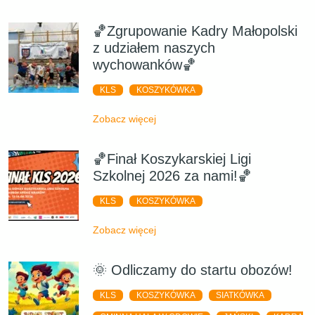
🏀Zgrupowanie Kadry Małopolski
z udziałem naszych
wychowanków🏀
KLS
KOSZYKÓWKA
Zobacz więcej
🏀Finał Koszykarskiej Ligi
Szkolnej 2026 za nami!🏀
KLS
KOSZYKÓWKA
Zobacz więcej
🌞 Odliczamy do startu obozów!
KLS
KOSZYKÓWKA
SIATKÓWKA