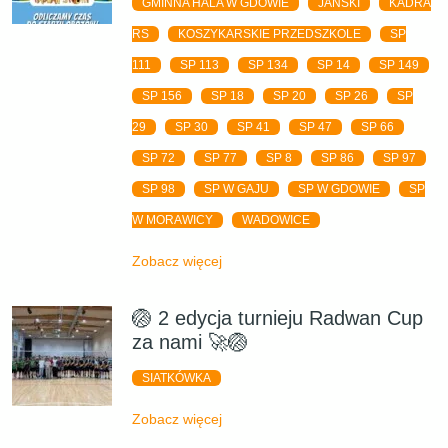
GMINNA HALA W GDOWIE
JAŃSKI
KADRA
RS
KOSZYKARSKIE PRZEDSZKOLE
SP
111
SP 113
SP 134
SP 14
SP 149
SP 156
SP 18
SP 20
SP 26
SP
29
SP 30
SP 41
SP 47
SP 66
SP 72
SP 77
SP 8
SP 86
SP 97
SP 98
SP W GAJU
SP W GDOWIE
SP
W MORAWICY
WADOWICE
Zobacz więcej
🏐 2 edycja turnieju Radwan Cup
za nami 🚀🏐
SIATKÓWKA
Zobacz więcej