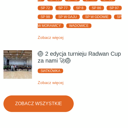
SP 72
SP 77
SP 8
SP 86
SP 97
SP 98
SP W GAJU
SP W GDOWIE
SP
W MORAWICY
WADOWICE
Zobacz więcej
🏐 2 edycja turnieju Radwan Cup
za nami 🚀🏐
SIATKÓWKA
Zobacz więcej
ZOBACZ WSZYSTKIE