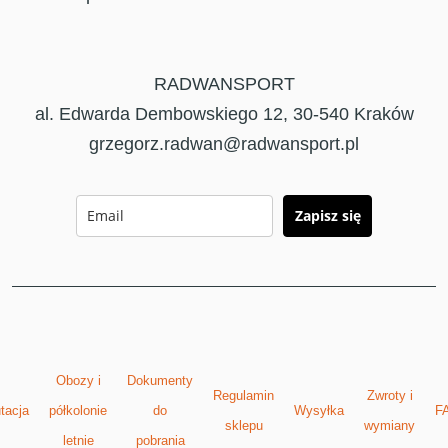
RADWANSPORT
al. Edwarda Dembowskiego 12, 30-540 Kraków
grzegorz.radwan@radwansport.pl
Zapisz się
Obozy i
Dokumenty
Regulamin
Zwroty i
tacja
półkolonie
do
Wysyłka
F
sklepu
wymiany
letnie
pobrania