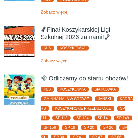
Zobacz więcej
🏀Finał Koszykarskiej Ligi
Szkolnej 2026 za nami!🏀
KLS
KOSZYKÓWKA
Zobacz więcej
🌞 Odliczamy do startu obozów!
KLS
KOSZYKÓWKA
SIATKÓWKA
GMINNA HALA W GDOWIE
JAŃSKI
KADRA
RS
KOSZYKARSKIE PRZEDSZKOLE
SP
111
SP 113
SP 134
SP 14
SP 149
SP 156
SP 18
SP 20
SP 26
SP
29
SP 30
SP 41
SP 47
SP 66