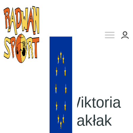
Wiktoria
Sakłak