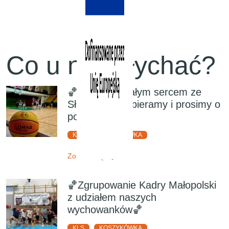
Co u nas słychać?
🏀Jesteśmy całym sercem ze
Sławkiem! Wspieramy i prosimy o
pomoc!
KLS
KOSZYKÓWKA
Zobacz więcej
🏀Zgrupowanie Kadry Małopolski
z udziałem naszych
wychowanków🏀
KLS
KOSZYKÓWKA