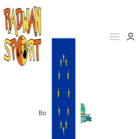
Bochnia
vs