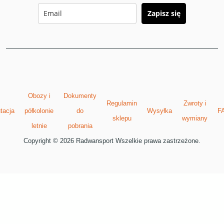
Zapisz się
Obozy i
Dokumenty
Regulamin
Zwroty i
tacja
półkolonie
do
Wysyłka
F
sklepu
wymiany
letnie
pobrania
Copyright © 2026 Radwansport Wszelkie prawa zastrzeżone.