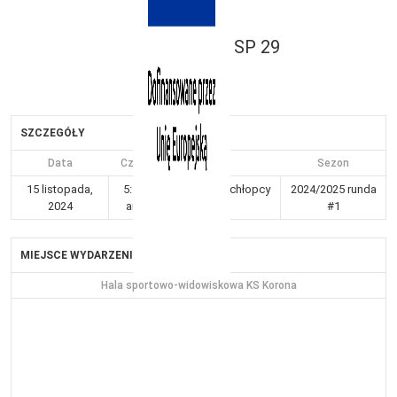
SP 29
SZCZEGÓŁY
Data
Czas
Liga
Sezon
15 listopada,
5:55
Kraków 3-4 chłopcy
2024/2025 runda
2024
am
Gr I
#1
MIEJSCE WYDARZENIA
Hala sportowo-widowiskowa KS Korona