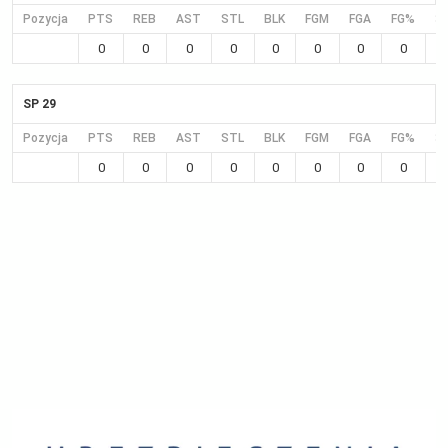
Pozycja
PTS
REB
AST
STL
BLK
FGM
FGA
FG%
3
0
0
0
0
0
0
0
0
SP 29
Pozycja
PTS
REB
AST
STL
BLK
FGM
FGA
FG%
3
0
0
0
0
0
0
0
0