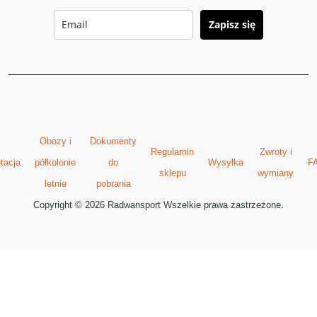
Zapisz się
Obozy i
Dokumenty
Regulamin
Zwroty i
tacja
półkolonie
do
Wysyłka
F
sklepu
wymiany
letnie
pobrania
Copyright © 2026 Radwansport Wszelkie prawa zastrzeżone.