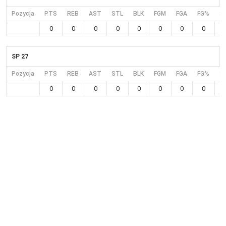
Pozycja
PTS
REB
AST
STL
BLK
FGM
FGA
FG%
3
0
0
0
0
0
0
0
0
SP 27
Pozycja
PTS
REB
AST
STL
BLK
FGM
FGA
FG%
3
0
0
0
0
0
0
0
0