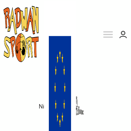
Niepo
vs