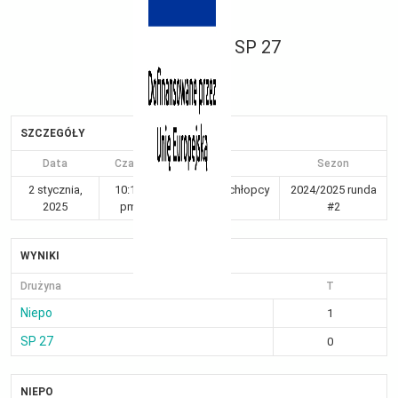
SP 27
SZCZEGÓŁY
Data
Czas
Liga
Sezon
2 stycznia,
10:15
Kraków 7-8 chłopcy
2024/2025 runda
2025
pm
Gr I
#2
WYNIKI
Drużyna
T
Niepo
1
SP 27
0
NIEPO