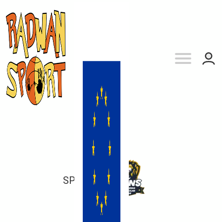
SP 100
vs