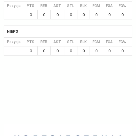
Pozycja
PTS
REB
AST
STL
BLK
FGM
FGA
FG%
3
0
0
0
0
0
0
0
0
NIEPO
Pozycja
PTS
REB
AST
STL
BLK
FGM
FGA
FG%
3
0
0
0
0
0
0
0
0