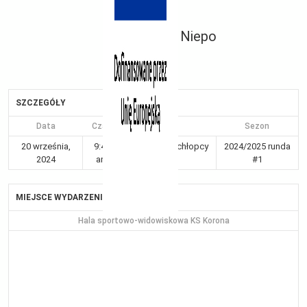
Niepo
SZCZEGÓŁY
Data
Czas
Liga
Sezon
20 września,
9:40
Kraków 7-8 chłopcy
2024/2025 runda
2024
am
Gr I
#1
MIEJSCE WYDARZENIA
Hala sportowo-widowiskowa KS Korona