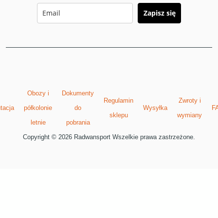
Zapisz się
Obozy i
Dokumenty
Regulamin
Zwroty i
tacja
półkolonie
do
Wysyłka
F
sklepu
wymiany
letnie
pobrania
Copyright © 2026 Radwansport Wszelkie prawa zastrzeżone.