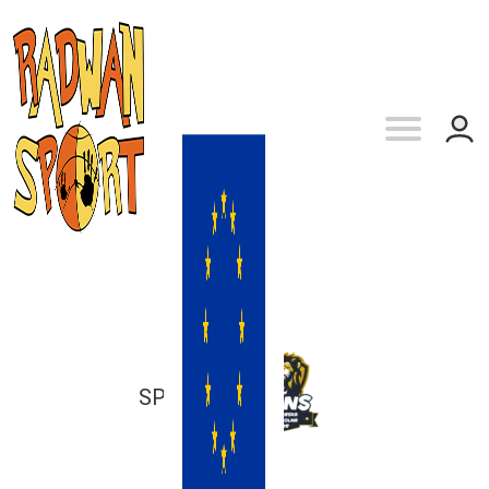
SP 100
vs