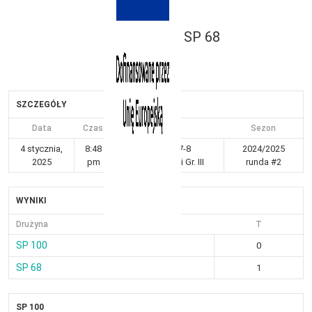
SP 68
SZCZEGÓŁY
Data
Czas
Liga
Sezon
4 stycznia,
8:48
Kraków 7-8
2024/2025
2025
pm
dziewczynki Gr. III
runda #2
WYNIKI
Drużyna
T
SP 100
0
SP 68
1
SP 100