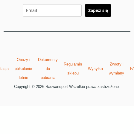
Zapisz się
Obozy i
Dokumenty
Regulamin
Zwroty i
tacja
półkolonie
do
Wysyłka
F
sklepu
wymiany
letnie
pobrania
Copyright © 2026 Radwansport Wszelkie prawa zastrzeżone.