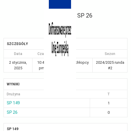
SP 26
SZCZEGÓŁY
Data
Czas
Liga
Sezon
2 stycznia,
10:42
Kraków 7-8 chłopcy
2024/2025 runda
2025
pm
Gr III
#2
WYNIKI
Drużyna
T
SP 149
1
SP 26
0
SP 149