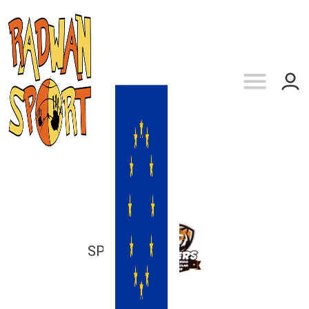
SP 149
vs