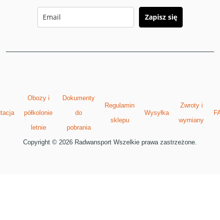
Zapisz się
Obozy i
Dokumenty
Regulamin
Zwroty i
tacja
półkolonie
do
Wysyłka
F
sklepu
wymiany
letnie
pobrania
Copyright © 2026 Radwansport Wszelkie prawa zastrzeżone.