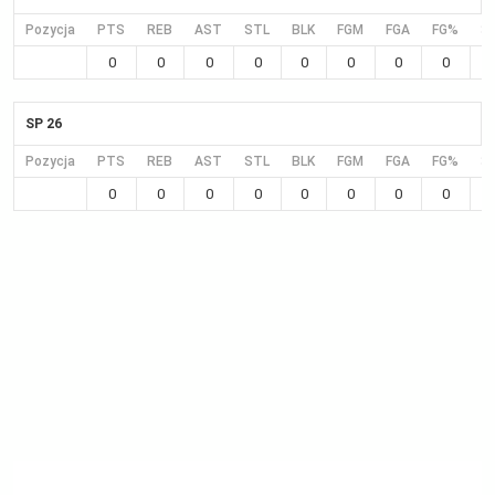
Pozycja
PTS
REB
AST
STL
BLK
FGM
FGA
FG%
3
0
0
0
0
0
0
0
0
SP 26
Pozycja
PTS
REB
AST
STL
BLK
FGM
FGA
FG%
3
0
0
0
0
0
0
0
0