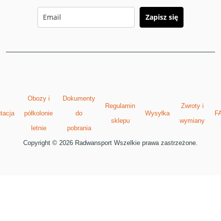
Zapisz się
Obozy i
Dokumenty
Regulamin
Zwroty i
tacja
półkolonie
do
Wysyłka
F
sklepu
wymiany
letnie
pobrania
Copyright © 2026 Radwansport Wszelkie prawa zastrzeżone.