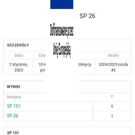
SP 26
SZCZEGÓŁY
Data
Czas
Liga
Sezon
2 stycznia,
10:41
Kraków 7-8 chłopcy
2024/2025 runda
2025
pm
Gr III
#2
WYNIKI
Drużyna
T
SP 151
0
SP 26
1
SP 151