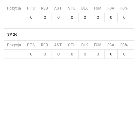
Pozycja
PTS
REB
AST
STL
BLK
FGM
FGA
FG%
3
0
0
0
0
0
0
0
0
SP 26
Pozycja
PTS
REB
AST
STL
BLK
FGM
FGA
FG%
3
0
0
0
0
0
0
0
0