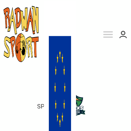
SP 151
vs