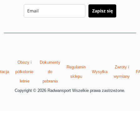
Zapisz się
Obozy i
Dokumenty
Regulamin
Zwroty i
tacja
półkolonie
do
Wysyłka
F
sklepu
wymiany
letnie
pobrania
Copyright © 2026 Radwansport Wszelkie prawa zastrzeżone.