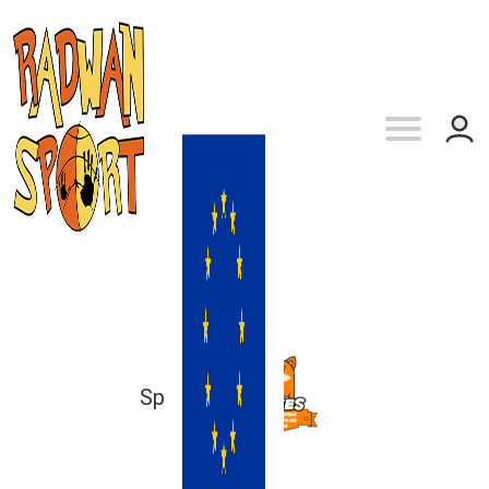
Sp 162
vs