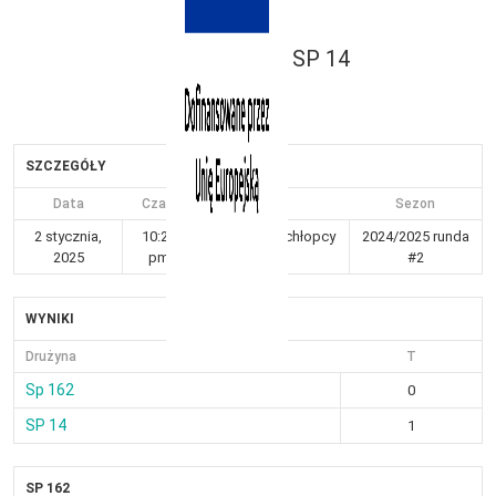
SP 14
SZCZEGÓŁY
Data
Czas
Liga
Sezon
2 stycznia,
10:28
Kraków 7-8 chłopcy
2024/2025 runda
2025
pm
Gr II
#2
WYNIKI
Drużyna
T
Sp 162
0
SP 14
1
SP 162