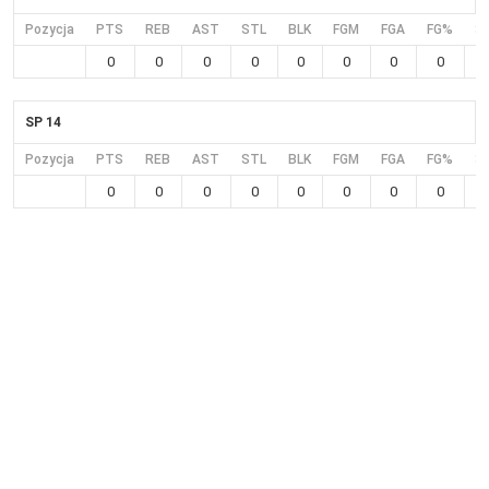
Pozycja
PTS
REB
AST
STL
BLK
FGM
FGA
FG%
3
0
0
0
0
0
0
0
0
SP 14
Pozycja
PTS
REB
AST
STL
BLK
FGM
FGA
FG%
3
0
0
0
0
0
0
0
0