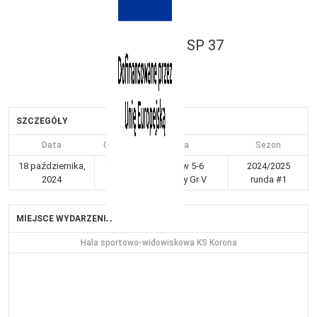
SP 37
SZCZEGÓŁY
Data
Czas
Liga
Sezon
18 października,
4:43
Kraków 5-6
2024/2025
2024
pm
chłopcy Gr V
runda #1
MIEJSCE WYDARZENIA
Hala sportowo-widowiskowa KS Korona