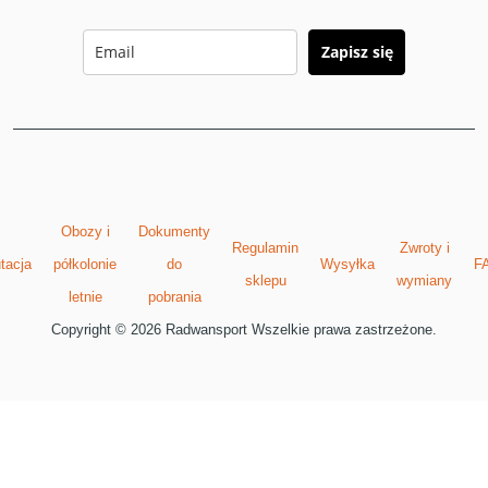
Zapisz się
Obozy i
Dokumenty
Regulamin
Zwroty i
tacja
półkolonie
do
Wysyłka
F
sklepu
wymiany
letnie
pobrania
Copyright © 2026 Radwansport Wszelkie prawa zastrzeżone.