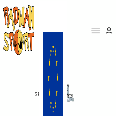
SP 27
vs