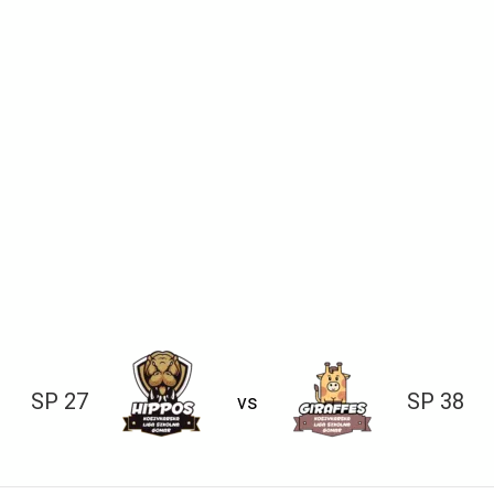
SP 27
SP 38
vs