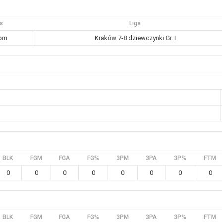
s
Liga
 pm
Kraków 7-8 dziewczynki Gr. I
BLK
FGM
FGA
FG%
3PM
3PA
3P%
FTM
0
0
0
0
0
0
0
0
BLK
FGM
FGA
FG%
3PM
3PA
3P%
FTM