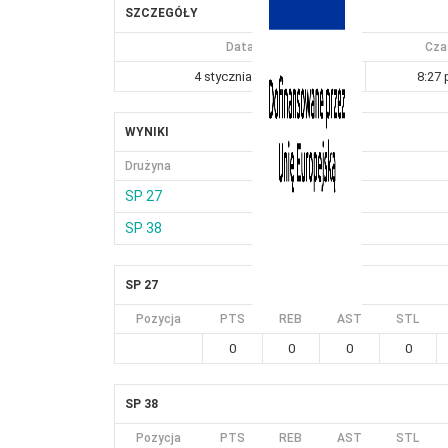
SZCZEGÓŁY
Data
Cza
4 stycznia, 2025
8:27
WYNIKI
Drużyna
SP 27
SP 38
SP 27
Pozycja
PTS
REB
AST
STL
0
0
0
0
SP 38
Pozycja
PTS
REB
AST
STL