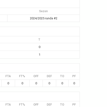
Sezon
2024/2025 runda #2
T
0
1
FTA
FT%
OFF
DEF
TO
PF
0
0
0
0
0
0
FTA
FT%
OFF
DEF
TO
PF