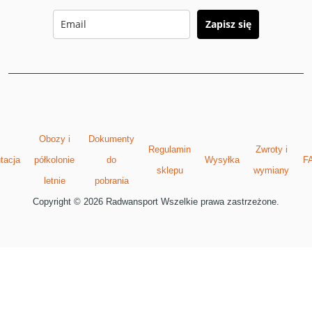
Zapisz się
Obozy i
Dokumenty
Regulamin
Zwroty i
tacja
półkolonie
do
Wysyłka
F
sklepu
wymiany
letnie
pobrania
Copyright © 2026 Radwansport Wszelkie prawa zastrzeżone.