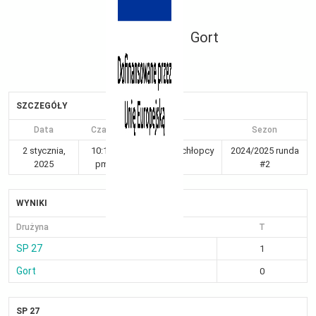
Gort
SZCZEGÓŁY
Data
Czas
Liga
Sezon
2 stycznia,
10:17
Kraków 7-8 chłopcy
2024/2025 runda
2025
pm
Gr I
#2
WYNIKI
Drużyna
T
SP 27
1
Gort
0
SP 27