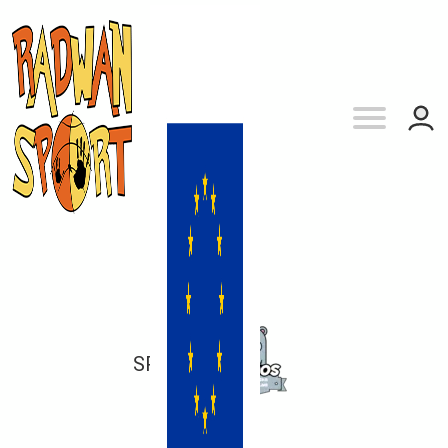
SP 27
vs