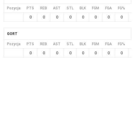
Pozycja
PTS
REB
AST
STL
BLK
FGM
FGA
FG%
3
0
0
0
0
0
0
0
0
GORT
Pozycja
PTS
REB
AST
STL
BLK
FGM
FGA
FG%
3
0
0
0
0
0
0
0
0