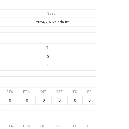
Sezon
2024/2025 runda #2
T
0
1
FTA
FT%
OFF
DEF
TO
PF
0
0
0
0
0
0
FTA
FT%
OFF
DEF
TO
PF