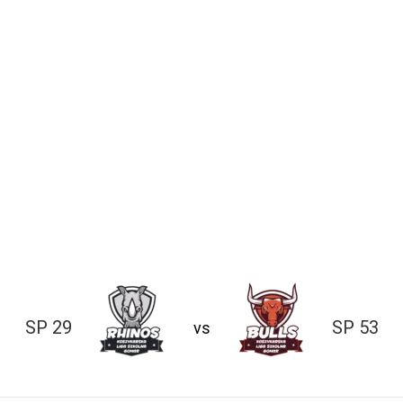
SP 29
SP 53
vs