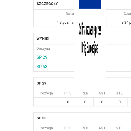
SZCZEGÓŁY
Data
Cza
4 stycznia, 2025
8:34 
WYNIKI
Drużyna
SP 29
SP 53
SP 29
Pozycja
PTS
REB
AST
STL
0
0
0
0
SP 53
Pozycja
PTS
REB
AST
STL