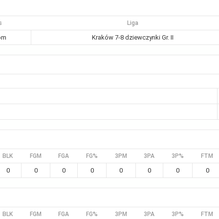
s
Liga
pm
Kraków 7-8 dziewczynki Gr. II
BLK
FGM
FGA
FG%
3PM
3PA
3P%
FTM
0
0
0
0
0
0
0
0
BLK
FGM
FGA
FG%
3PM
3PA
3P%
FTM