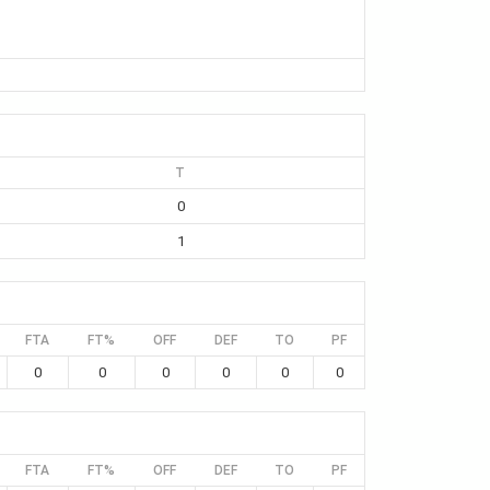
T
0
1
FTA
FT%
OFF
DEF
TO
PF
0
0
0
0
0
0
FTA
FT%
OFF
DEF
TO
PF