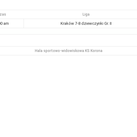
zas
Liga
00 am
Kraków 7-8 dziewczynki Gr. II
Hala sportowo-widowiskowa KS Korona