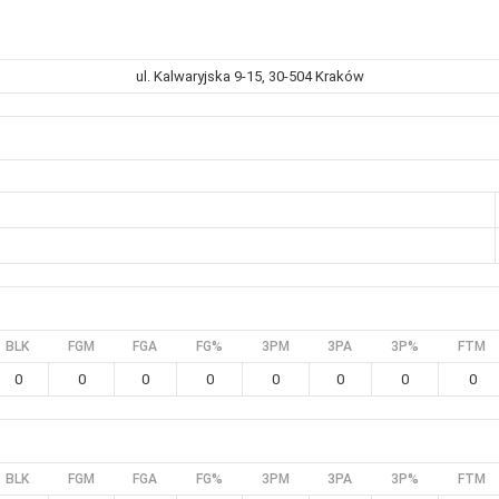
ul. Kalwaryjska 9-15, 30-504 Kraków
BLK
FGM
FGA
FG%
3PM
3PA
3P%
FTM
0
0
0
0
0
0
0
0
BLK
FGM
FGA
FG%
3PM
3PA
3P%
FTM