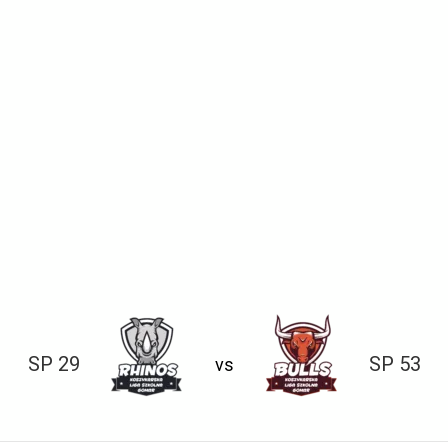
SP 29
SP 53
vs