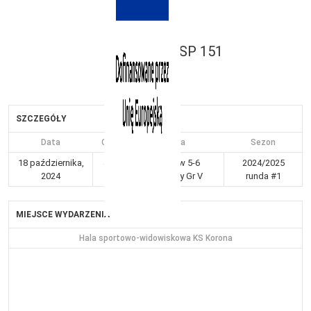
vs
SP 151
SZCZEGÓŁY
Data
Czas
Liga
Sezon
18 października,
4:40
Kraków 5-6
2024/2025
2024
pm
chłopcy Gr V
runda #1
MIEJSCE WYDARZENIA
Hala sportowo-widowiskowa KS Korona