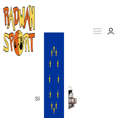
SP 37