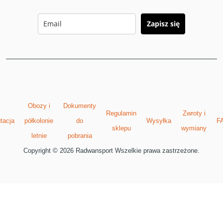
Zapisz się
Obozy i
Dokumenty
Regulamin
Zwroty i
tacja
półkolonie
do
Wysyłka
F
sklepu
wymiany
letnie
pobrania
Copyright © 2026 Radwansport Wszelkie prawa zastrzeżone.