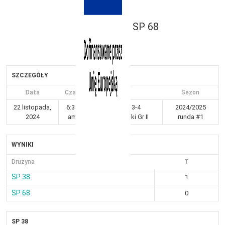
SP 68
SZCZEGÓŁY
Data
Czas
Liga
Sezon
22 listopada,
6:38
Kraków 3-4
2024/2025
2024
am
dziewczynki Gr II
runda #1
WYNIKI
Drużyna
T
SP 38
1
SP 68
0
SP 38