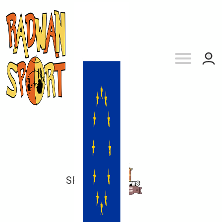
SP 38
vs