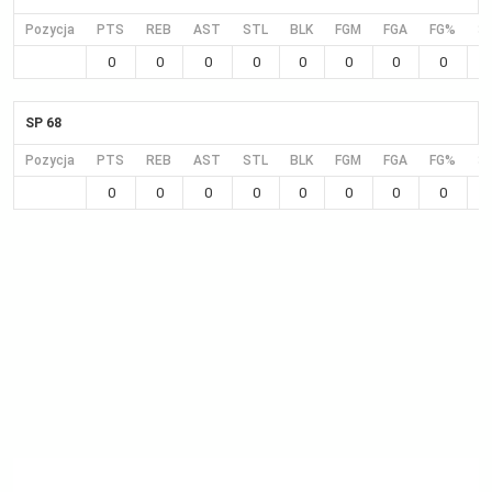
Pozycja
PTS
REB
AST
STL
BLK
FGM
FGA
FG%
3
0
0
0
0
0
0
0
0
SP 68
Pozycja
PTS
REB
AST
STL
BLK
FGM
FGA
FG%
3
0
0
0
0
0
0
0
0