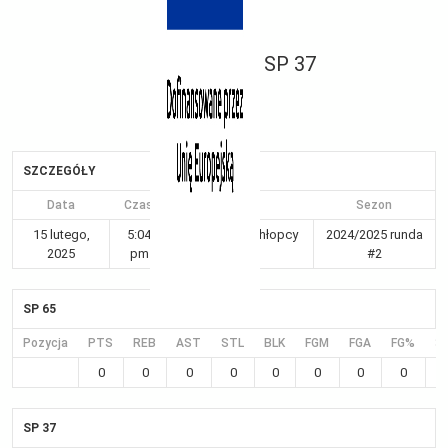
SP 37
SZCZEGÓŁY
Data
Czas
Liga
Sezon
15 lutego,
5:04
Kraków 5-6 chłopcy
2024/2025 runda
2025
pm
Gr III
#2
SP 65
Pozycja
PTS
REB
AST
STL
BLK
FGM
FGA
FG%
3
0
0
0
0
0
0
0
0
SP 37