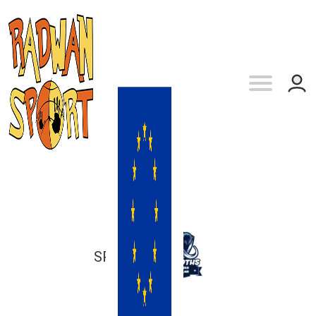
SP 65
vs