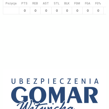
Pozycja
PTS
REB
AST
STL
BLK
FGM
FGA
FG%
3
0
0
0
0
0
0
0
0