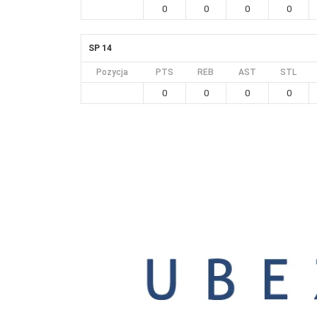
0
0
0
0
SP 14
Pozycja
PTS
REB
AST
STL
0
0
0
0