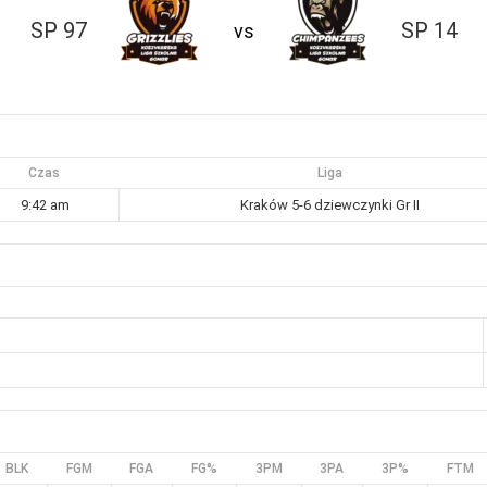
SP 97
SP 14
vs
Czas
Liga
9:42 am
Kraków 5-6 dziewczynki Gr II
BLK
FGM
FGA
FG%
3PM
3PA
3P%
FTM