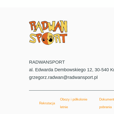
RADWANSPORT
al. Edwarda Dembowskiego 12, 30-540 K
grzegorz.radwan@radwansport.pl
Obozy i półkolonie
Dokument
Rekrutacja
letnie
pobrania