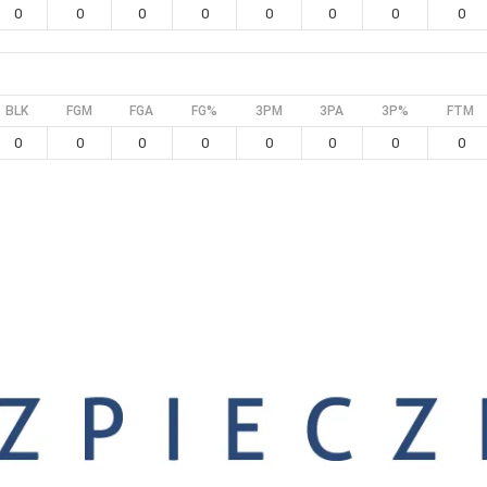
0
0
0
0
0
0
0
0
BLK
FGM
FGA
FG%
3PM
3PA
3P%
FTM
0
0
0
0
0
0
0
0