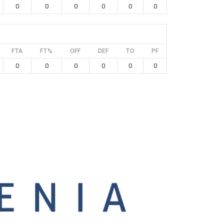
0
0
0
0
0
0
FTA
FT%
OFF
DEF
TO
PF
0
0
0
0
0
0