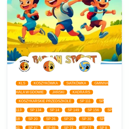
KLS
KOSZYKÓWKA
SIATKÓWKA
GMINNA
HALA W GDOWIE
JAŃSKI
KADRA RS
KOSZYKARSKIE PRZEDSZKOLE
SP 111
SP
113
SP 134
SP 14
SP 149
SP 156
SP
18
SP 20
SP 26
SP 29
SP 30
SP
41
SP 47
SP 66
SP 72
SP 77
SP 8