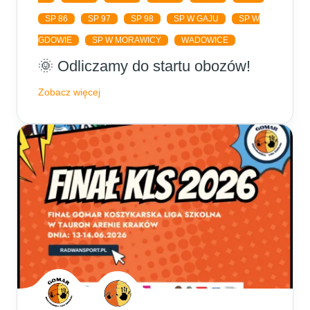
SP 86
SP 97
SP 98
SP W GAJU
SP W
GDOWIE
SP W MORAWICY
WADOWICE
🌞 Odliczamy do startu obozów!
Zobacz więcej