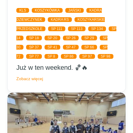
KLS
KOSZYKÓWKA
JAŃSKI
KADRA
DZIEWCZYNEK
KADRA RS
KOSZYKARSKIE
PRZEDSZKOLE
SP 111
SP 113
SP 134
SP
14
SP 18
SP 20
SP 26
SP 29
SP
30
SP 37
SP 41
SP 47
SP 66
SP
72
SP 77
SP 8
SP 86
SP 97
SP 98
Już w ten weekend. 🏀🔥
Zobacz więcej