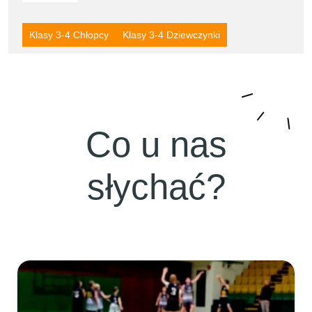
Klasy 3-4 Chłopcy
Klasy 3-4 Dziewczynki
Co u nas
słychać?