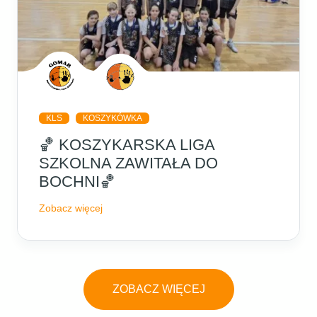
KLS
KOSZYKÓWKA
🏀 KOSZYKARSKA LIGA
SZKOLNA ZAWITAŁA DO
BOCHNI🏀
Zobacz więcej
ZOBACZ WIĘCEJ