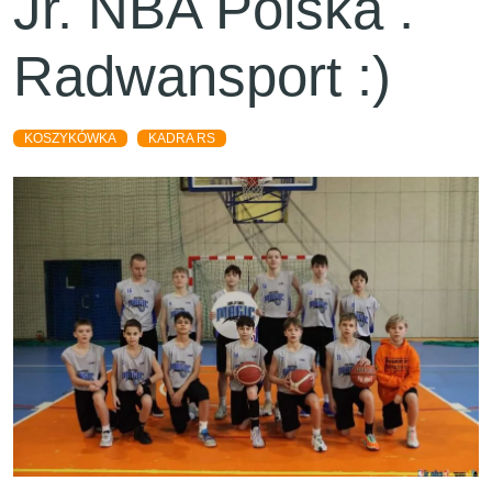
Jr. NBA Polska .
Radwansport :)
KOSZYKÓWKA
KADRA RS