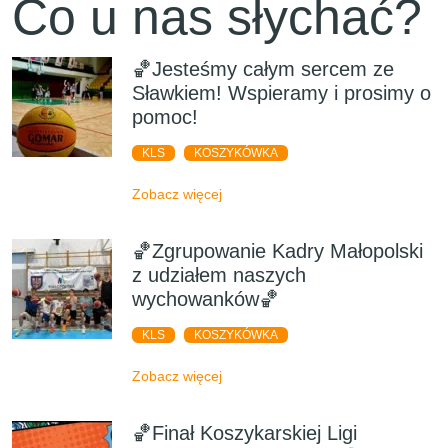
Co u nas słychać?
🏀Jesteśmy całym sercem ze
Sławkiem! Wspieramy i prosimy o
pomoc!
KLS
KOSZYKÓWKA
Zobacz więcej
🏀Zgrupowanie Kadry Małopolski
z udziałem naszych
wychowanków🏀
KLS
KOSZYKÓWKA
Zobacz więcej
🏀Finał Koszykarskiej Ligi