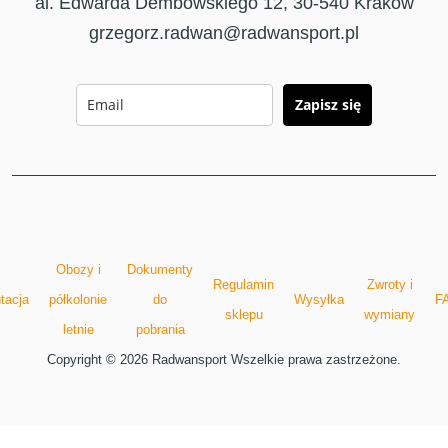
al. Edwarda Dembowskiego 12, 30-540 Kraków
grzegorz.radwan@radwansport.pl
Zapisz się
Obozy i
Dokumenty
Regulamin
Zwroty i
tacja
półkolonie
do
Wysyłka
F
sklepu
wymiany
letnie
pobrania
Copyright © 2026 Radwansport Wszelkie prawa zastrzeżone.