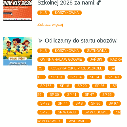
Szkolnej 2026 za nami!🏀
KLS
KOSZYKÓWKA
Zobacz więcej
🌞 Odliczamy do startu obozów!
KLS
KOSZYKÓWKA
SIATKÓWKA
GMINNA HALA W GDOWIE
JAŃSKI
KADRA
RS
KOSZYKARSKIE PRZEDSZKOLE
SP
111
SP 113
SP 134
SP 14
SP 149
SP 156
SP 18
SP 20
SP 26
SP
29
SP 30
SP 41
SP 47
SP 66
SP 72
SP 77
SP 8
SP 86
SP 97
SP 98
SP W GAJU
SP W GDOWIE
SP
W MORAWICY
WADOWICE