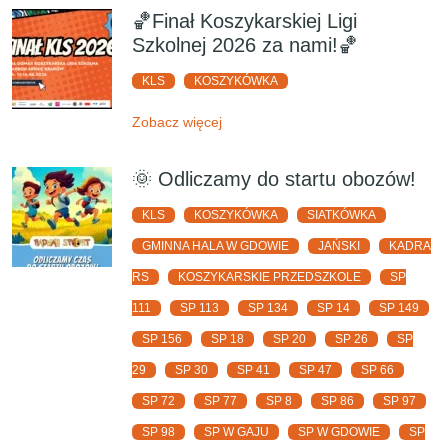
🏀Finał Koszykarskiej Ligi
Szkolnej 2026 za nami!🏀
KLS
KOSZYKÓWKA
Zobacz więcej
🌞 Odliczamy do startu obozów!
KLS
KOSZYKÓWKA
SIATKÓWKA
GMINNA HALA W GDOWIE
JAŃSKI
KADRA
RS
KOSZYKARSKIE PRZEDSZKOLE
SP
111
SP 113
SP 134
SP 14
SP 149
SP 156
SP 18
SP 20
SP 26
SP
29
SP 30
SP 41
SP 47
SP 66
SP 72
SP 77
SP 8
SP 86
SP 97
SP 98
SP W GAJU
SP W GDOWIE
SP