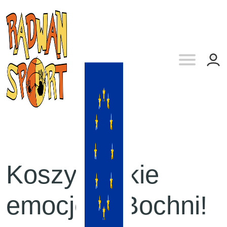
Koszykarskie
emocje w Bochni!