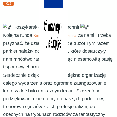
KLS
Koszykarskie emocje w Bochni!
​Kolejna runda
za nami i trzeba
Koszykarska Liga Szkolna
przyznać, że działo się naprawdę dużo! Tym razem
parkiet należał do dziewczynek, które dostarczyły
nam mnóstwo radości, pokazując niesamowitą pasję
i sportowy charakter
Serdecznie dziękujemy za tak piękną organizację
całego wydarzenia oraz ogromne zaangażowanie,
które widać było na każdym kroku. Szczególne
podziękowania kierujemy do naszych partnerów,
trenerów i sędziów za ich profesjonalizm, do
obecnych na trybunach rodziców za fantastyczny