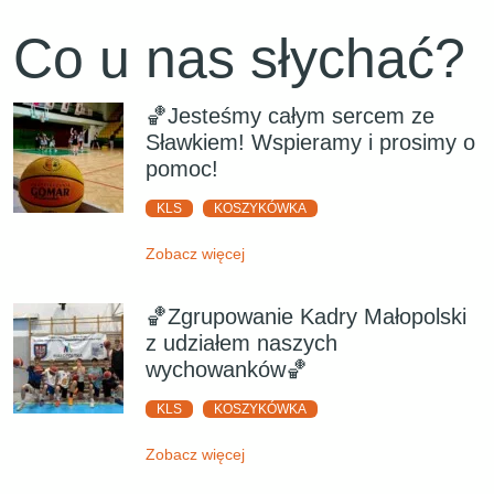
Co u nas słychać?
🏀Jesteśmy całym sercem ze
Sławkiem! Wspieramy i prosimy o
pomoc!
KLS
KOSZYKÓWKA
Zobacz więcej
🏀Zgrupowanie Kadry Małopolski
z udziałem naszych
wychowanków🏀
KLS
KOSZYKÓWKA
Zobacz więcej