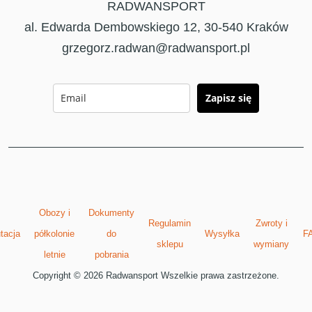
RADWANSPORT
al. Edwarda Dembowskiego 12, 30-540 Kraków
grzegorz.radwan@radwansport.pl
Zapisz się
Obozy i
Dokumenty
Regulamin
Zwroty i
tacja
półkolonie
do
Wysyłka
F
sklepu
wymiany
letnie
pobrania
Copyright © 2026 Radwansport Wszelkie prawa zastrzeżone.