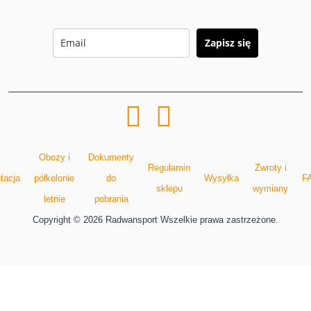
Zapisz się
Obozy i
Dokumenty
Regulamin
Zwroty i
tacja
półkolonie
do
Wysyłka
F
sklepu
wymiany
letnie
pobrania
Copyright © 2026 Radwansport Wszelkie prawa zastrzeżone.