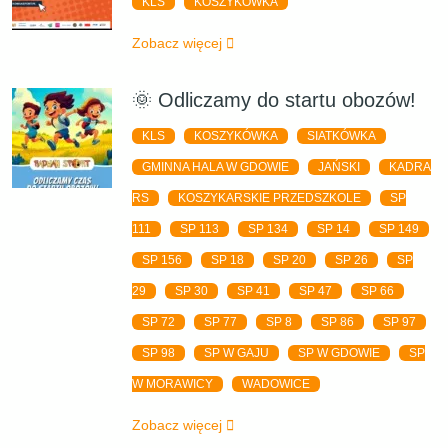
KLS
KOSZYKÓWKA
Zobacz więcej
🌞 Odliczamy do startu obozów!
KLS
KOSZYKÓWKA
SIATKÓWKA
GMINNA HALA W GDOWIE
JAŃSKI
KADRA
RS
KOSZYKARSKIE PRZEDSZKOLE
SP
111
SP 113
SP 134
SP 14
SP 149
SP 156
SP 18
SP 20
SP 26
SP
29
SP 30
SP 41
SP 47
SP 66
SP 72
SP 77
SP 8
SP 86
SP 97
SP 98
SP W GAJU
SP W GDOWIE
SP
W MORAWICY
WADOWICE
Zobacz więcej