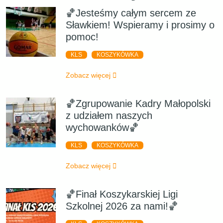
🏀Jesteśmy całym sercem ze
Sławkiem! Wspieramy i prosimy o
pomoc!
KLS
KOSZYKÓWKA
Zobacz więcej
🏀Zgrupowanie Kadry Małopolski
z udziałem naszych
wychowanków🏀
KLS
KOSZYKÓWKA
Zobacz więcej
🏀Finał Koszykarskiej Ligi
Szkolnej 2026 za nami!🏀