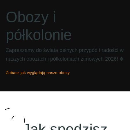
Obozy i
półkolonie
Zapraszamy do świata pełnych przygód i radości w
naszych obozach i półkoloniach zimowych 2026! ❄️
Zobacz jak wyglądają nasze obozy
Jak spędzisz