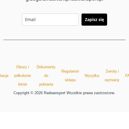
Zapisz się
Obozy i
Dokumenty
Regulamin
Zwroty i
tacja
półkolonie
do
Wysyłka
F
sklepu
wymiany
letnie
pobrania
Copyright © 2026 Radwansport Wszelkie prawa zastrzeżone.