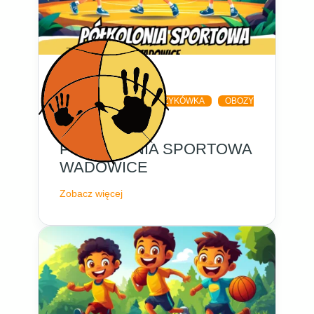
KOSZYKÓWKA
KOSZYKÓWKA
OBOZY
I PÓŁKOLONIE
PÓŁKOLONIA SPORTOWA
WADOWICE
Zobacz więcej