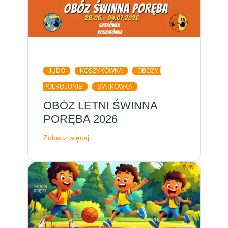
JUDO
KOSZYKÓWKA
OBOZY I
PÓŁKOLONIE
SIATKÓWKA
OBÓZ LETNI ŚWINNA
PORĘBA 2026
Zobacz więcej