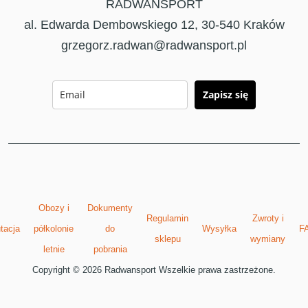
RADWANSPORT
al. Edwarda Dembowskiego 12, 30-540 Kraków
grzegorz.radwan@radwansport.pl
Zapisz się
Obozy i
Dokumenty
Regulamin
Zwroty i
tacja
półkolonie
do
Wysyłka
F
sklepu
wymiany
letnie
pobrania
Copyright © 2026 Radwansport Wszelkie prawa zastrzeżone.