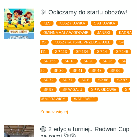
🌞 Odliczamy do startu obozów!
KLS
KOSZYKÓWKA
SIATKÓWKA
GMINNA HALA W GDOWIE
JAŃSKI
KADRA
RS
KOSZYKARSKIE PRZEDSZKOLE
SP
111
SP 113
SP 134
SP 14
SP 149
SP 156
SP 18
SP 20
SP 26
SP
29
SP 30
SP 41
SP 47
SP 66
SP 72
SP 77
SP 8
SP 86
SP 97
SP 98
SP W GAJU
SP W GDOWIE
SP
W MORAWICY
WADOWICE
Zobacz więcej
🏐 2 edycja turnieju Radwan Cup
za nami 🚀🏐