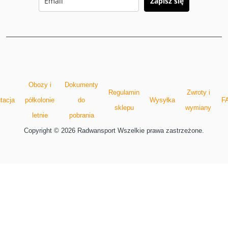
Zapisz się
Obozy i
Dokumenty
Regulamin
Zwroty i
tacja
półkolonie
do
Wysyłka
F
sklepu
wymiany
letnie
pobrania
Copyright © 2026 Radwansport Wszelkie prawa zastrzeżone.