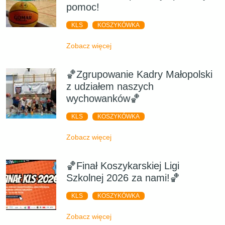
pomoc!
KLS
KOSZYKÓWKA
Zobacz więcej
🏀Zgrupowanie Kadry Małopolski
z udziałem naszych
wychowanków🏀
KLS
KOSZYKÓWKA
Zobacz więcej
🏀Finał Koszykarskiej Ligi
Szkolnej 2026 za nami!🏀
KLS
KOSZYKÓWKA
Zobacz więcej