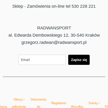
Sklep - Zamówienia on-line tel 530 228 221
RADWANSPORT
al. Edwarda Dembowskiego 12, 30-540 Kraków
grzegorz.radwan@radwansport.pl
Zapisz się
Obozy i
Dokumenty
Regulamin
Zwroty i
tacja
półkolonie
do
Wysyłka
F