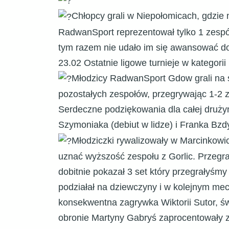
Chłopcy grali w Niepołomicach, gdzie 
RadwanSport reprezentował tylko 1 zespół
tym razem nie udało im się awansować do d
23.02 Ostatnie ligowe turnieje w kategorii
Młodzicy RadwanSport Gdow grali na sw
pozostałych zespołów, przegrywając 1-2 
Serdeczne podziękowania dla całej druży
Szymoniaka (debiut w lidze) i Franka Bz
Młodziczki rywalizowały w Marcinkow
uznać wyższość zespołu z Gorlic. Przegrały
dobitnie pokazał 3 set który przegrałyśm
podziałał na dziewczyny i w kolejnym mecz
konsekwentna zagrywka Wiktorii Sutor, świ
obronie Martyny Gabryś zaprocentowały 