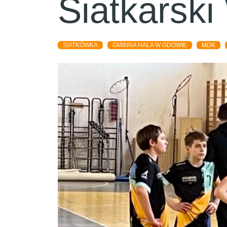
Siatkarski
SIATKÓWKA
GMINNA HALA W GDOWIE
MDK