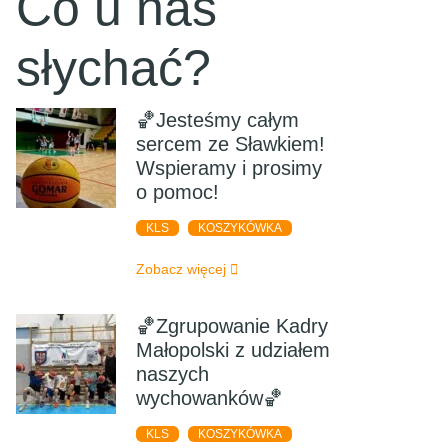
Co u nas
słychać?
🏀Jesteśmy całym
sercem ze Sławkiem!
Wspieramy i prosimy
o pomoc!
KLS
KOSZYKÓWKA
Zobacz więcej
🏀Zgrupowanie Kadry
Małopolski z udziałem
naszych
wychowanków🏀
KLS
KOSZYKÓWKA