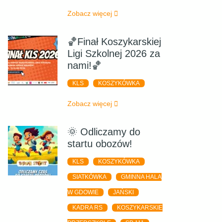
Zobacz więcej
🏀Finał Koszykarskiej
Ligi Szkolnej 2026 za
nami!🏀
KLS
KOSZYKÓWKA
Zobacz więcej
🌞 Odliczamy do
startu obozów!
KLS
KOSZYKÓWKA
SIATKÓWKA
GMINNA HALA
W GDOWIE
JAŃSKI
KADRA RS
KOSZYKARSKIE