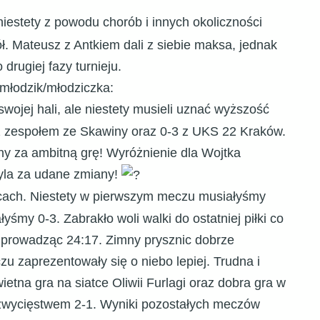
niestety z powodu chorób i innych okoliczności
. Mateusz z Antkiem dali z siebie maksa, jednak
rugiej fazy turnieju.
 młodzik/młodziczka:
ojej hali, ale niestety musieli uznać wyższość
z zespołem ze Skawiny oraz 0-3 z UKS 22 Kraków.
ny za ambitną grę! Wyróżnienie dla Wojtka
dyla za udane zmiany!
icach. Niestety w pierwszym meczu musiałyśmy
śmy 0-3. Zabrakło woli walki do ostatniej piłki co
y prowadząc 24:17. Zimny prysznic dobrze
u zaprezentowały się o niebo lepiej. Trudna i
etna gra na siatce Oliwii Furlagi oraz dobra gra w
zwycięstwem 2-1. Wyniki pozostałych meczów