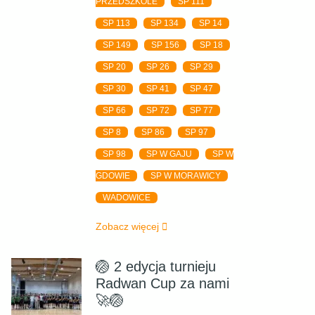
PRZEDSZKOLE
SP 111
SP 113
SP 134
SP 14
SP 149
SP 156
SP 18
SP 20
SP 26
SP 29
SP 30
SP 41
SP 47
SP 66
SP 72
SP 77
SP 8
SP 86
SP 97
SP 98
SP W GAJU
SP W
GDOWIE
SP W MORAWICY
WADOWICE
Zobacz więcej
🏐 2 edycja turnieju
Radwan Cup za nami
🚀🏐