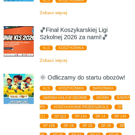
KLS
KOSZYKÓWKA
Zobacz więcej
🏀Finał Koszykarskiej Ligi
Szkolnej 2026 za nami!🏀
KLS
KOSZYKÓWKA
Zobacz więcej
🌞 Odliczamy do startu obozów!
KLS
KOSZYKÓWKA
SIATKÓWKA
GMINNA HALA W GDOWIE
JAŃSKI
KADRA
RS
KOSZYKARSKIE PRZEDSZKOLE
SP
111
SP 113
SP 134
SP 14
SP 149
SP 156
SP 18
SP 20
SP 26
SP
29
SP 30
SP 41
SP 47
SP 66