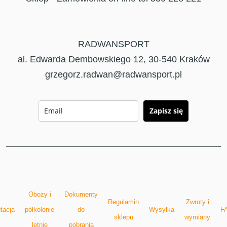
RADWANSPORT
al. Edwarda Dembowskiego 12, 30-540 Kraków
grzegorz.radwan@radwansport.pl
Zapisz się
Obozy i
Dokumenty
Regulamin
Zwroty i
tacja
półkolonie
do
Wysyłka
F
sklepu
wymiany
letnie
pobrania