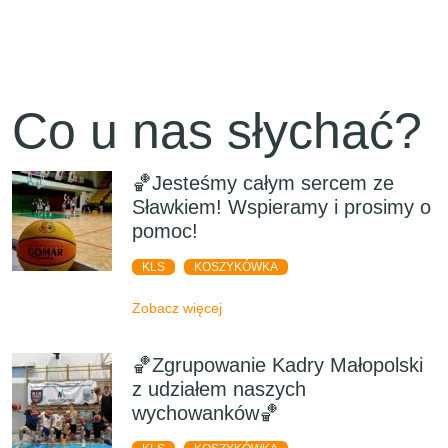
Co u nas słychać?
🏀Jesteśmy całym sercem ze
Sławkiem! Wspieramy i prosimy o
pomoc!
KLS
KOSZYKÓWKA
Zobacz więcej
🏀Zgrupowanie Kadry Małopolski
z udziałem naszych
wychowanków🏀