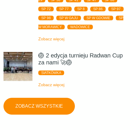
SP 72
SP 77
SP 8
SP 86
SP 97
SP 98
SP W GAJU
SP W GDOWIE
SP
W MORAWICY
WADOWICE
Zobacz więcej
🏐 2 edycja turnieju Radwan Cup
za nami 🚀🏐
SIATKÓWKA
Zobacz więcej
ZOBACZ WSZYSTKIE