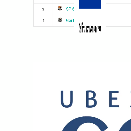
SP 68
3
Gort
4