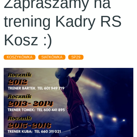
Zapraszamy na
trening Kadry RS
Kosz :)
KOSZYKÓWKA
SIATKÓWKA
SP29