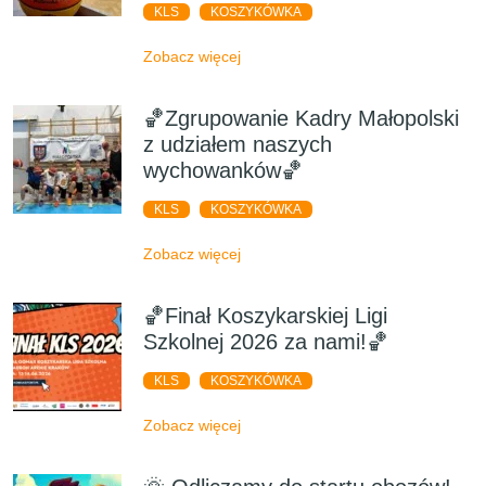
KLS
KOSZYKÓWKA
Zobacz więcej
🏀Zgrupowanie Kadry Małopolski
z udziałem naszych
wychowanków🏀
KLS
KOSZYKÓWKA
Zobacz więcej
🏀Finał Koszykarskiej Ligi
Szkolnej 2026 za nami!🏀
KLS
KOSZYKÓWKA
Zobacz więcej