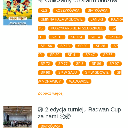
🌞 Odliczamy do startu obozów!
KLS
KOSZYKÓWKA
SIATKÓWKA
GMINNA HALA W GDOWIE
JAŃSKI
KADRA
RS
KOSZYKARSKIE PRZEDSZKOLE
SP
111
SP 113
SP 134
SP 14
SP 149
SP 156
SP 18
SP 20
SP 26
SP
29
SP 30
SP 41
SP 47
SP 66
SP 72
SP 77
SP 8
SP 86
SP 97
SP 98
SP W GAJU
SP W GDOWIE
SP
W MORAWICY
WADOWICE
Zobacz więcej
🏐 2 edycja turnieju Radwan Cup
za nami 🚀🏐
SIATKÓWKA